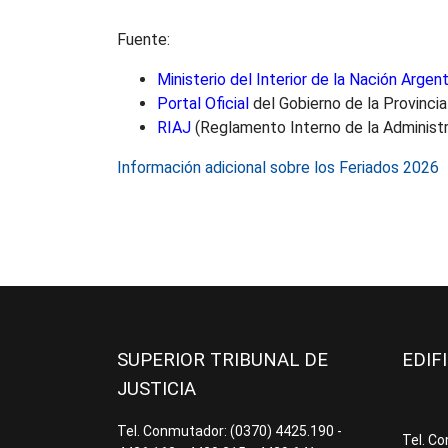
Fuente:
Ministerio del Interior de la Nación Argent
Portal Oficial
del Gobierno de la Provinci
RIAJ
(Reglamento Interno de la Administr
Información adicional sobre los Feriados 2026
SUPERIOR TRIBUNAL DE
EDIF
JUSTICIA
Tel. Conmutador: (0370) 4425.190 -
Tel. C