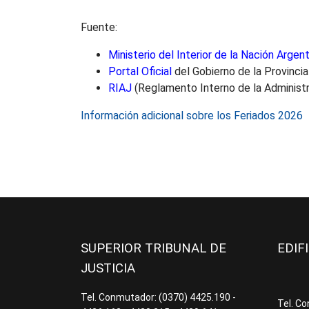
Fuente:
Ministerio del Interior de la Nación Argent
Portal Oficial
del Gobierno de la Provinci
RIAJ
(Reglamento Interno de la Administr
Información adicional sobre los Feriados 2026
SUPERIOR TRIBUNAL DE
EDIF
JUSTICIA
Tel. Conmutador: (0370) 4425.190 -
Tel. C