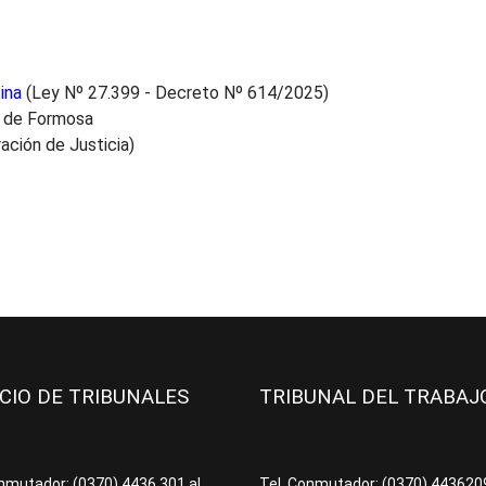
ina
(Ley Nº 27.399 - Decreto Nº 614/2025)
a de Formosa
ación de Justicia)
ICIO DE TRIBUNALES
TRIBUNAL DEL TRABA
onmutador: (0370) 4436.301 al
Tel. Conmutador: (0370) 44362