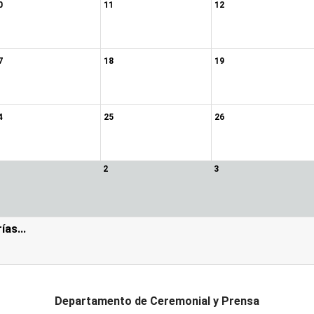
0
11
12
7
18
19
4
25
26
2
3
as...
Departamento de Ceremonial y Prensa