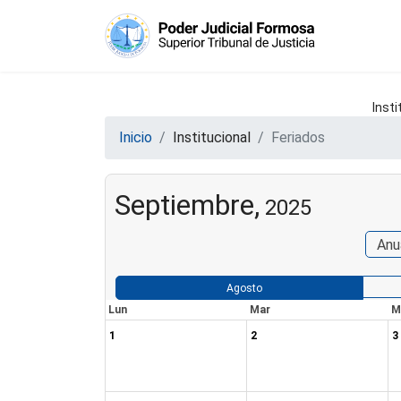
Insti
Inicio
Institucional
Feriados
Septiembre,
2025
Anu
Agosto
Lun
Mar
M
1
2
3