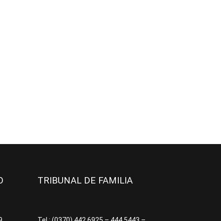
JO
TRIBUNAL DE FAMILIA
09
Tel.: (0370) 442.6925 – 444.5443 –