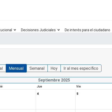
tucional
Decisiones Judiciales
De interés para el ciudadano
al
Mensual
Semanal
Hoy
Ir al mes específico
Septiembre 2025
ié
Jue
Vie
4
5