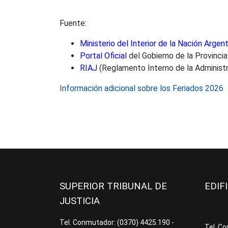
Fuente:
Ministerio del Interior de la Nación Argent
Portal Oficial
del Gobierno de la Provinci
RIAJ
(Reglamento Interno de la Administr
Información adicional sobre los Feriados 2026
SUPERIOR TRIBUNAL DE
EDIF
JUSTICIA
Tel. Conmutador: (0370) 4425.190 -
Tel. C