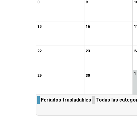
8
9
1
15
16
1
22
23
2
1
29
30
Feriados trasladables
Todas las categorí