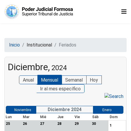
Inicio
Institucional
Feriados
Diciembre,
2024
Anual
Mensual
Semanal
Hoy
Ir al mes específico
Diciembre 2024
Noviembre
Enero
Lun
Mar
Mié
Jue
Vie
Sáb
Dom
25
26
27
28
29
30
1