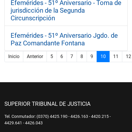
Efemérides - 51º Aniversario - Toma de
jurisdicción de la Segunda
Circunscripción
Efemérides - 51º Aniversario Jgdo. de
Paz Comandante Fontana
Inicio
Anterior
5
6
7
8
9
10
11
12
Página 10 de 18
SUPERIOR TRIBUNAL DE JUSTICIA
Tel. Conmutador: (0370) 4425.190 - 4426.163 - 4420.215 -
4429.641 - 4426.043