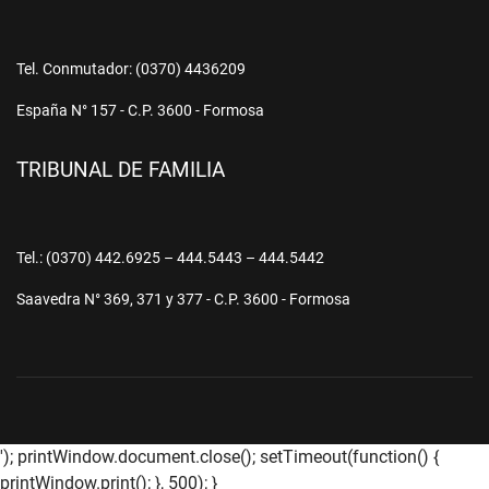
Tel. Conmutador: (0370) 4436209
España N° 157 - C.P. 3600 - Formosa
TRIBUNAL DE FAMILIA
Tel.: (0370) 442.6925 – 444.5443 – 444.5442
Saavedra N° 369, 371 y 377 - C.P. 3600 - Formosa
'); printWindow.document.close(); setTimeout(function() {
printWindow.print(); }, 500); }