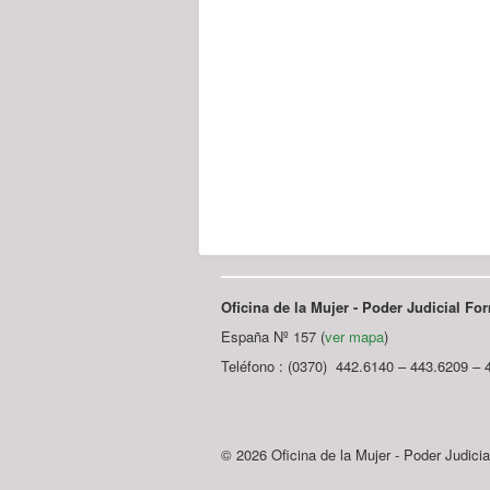
Oficina de la Mujer - Poder Judicial F
España Nº 157 (
ver mapa
)
Teléfono : (0370) 442.6140 – 443.6209 – 
© 2026 Oficina de la Mujer - Poder Judici