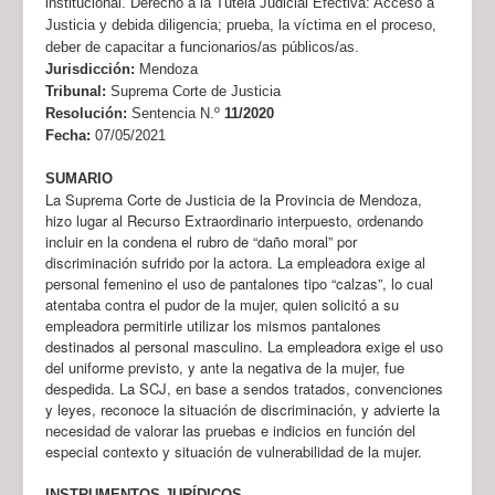
institucional. Derecho a la Tutela Judicial Efectiva: Acceso a
Justicia y debida diligencia; prueba, la víctima en el proceso,
deber de capacitar a funcionarios/as públicos/as.
Jurisdicción:
Mendoza
Tribunal:
Suprema Corte de Justicia
Resolución:
Sentencia N.º
11/2020
Fecha:
07/05/2021
SUMARIO
La Suprema Corte de Justicia de la Provincia de Mendoza,
hizo lugar al Recurso Extraordinario interpuesto, ordenando
incluir en la condena el rubro de “daño moral” por
discriminación sufrido por la actora. La empleadora exige al
personal femenino el uso de pantalones tipo “calzas”, lo cual
atentaba contra el pudor de la mujer, quien solicitó a su
empleadora permitirle utilizar los mismos pantalones
destinados al personal masculino. La empleadora exige el uso
del uniforme previsto, y ante la negativa de la mujer, fue
despedida. La SCJ, en base a sendos tratados, convenciones
y leyes, reconoce la situación de discriminación, y advierte la
necesidad de valorar las pruebas e indicios en función del
especial contexto y situación de vulnerabilidad de la mujer.
INSTRUMENTOS JURÍDICOS