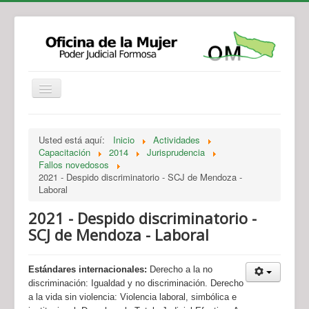
Institucional
Actividades
Jurisprudencia
Usted está aquí:
Inicio
Actividades
Legislación
Novedades
Capacitación
2014
Jurisprudencia
Fallos novedosos
Recursos y Servicios de Atención
Contacto
2021 - Despido discriminatorio - SCJ de Mendoza -
Laboral
2021 - Despido discriminatorio -
SCJ de Mendoza - Laboral
Estándares internacionales:
Derecho a la no
discriminación: Igualdad y no discriminación. Derecho
a la vida sin violencia: Violencia laboral, simbólica e