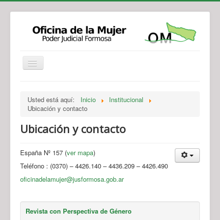
Institucional
Actividades
Jurisprudencia
Usted está aquí:
Inicio
Institucional
Legislación
Novedades
Ubicación y contacto
Recursos y Servicios de Atención
Contacto
Ubicación y contacto
España Nº 157 (
ver mapa
)
Teléfono : (0370) – 4426.140 – 4436.209 – 4426.490
oficinadelamujer@jusformosa.gob.ar
Revista con Perspectiva de Género