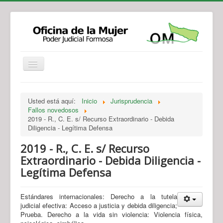
Institucional
Actividades
Jurisprudencia
Usted está aquí:
Inicio
Jurisprudencia
Legislación
Novedades
Fallos novedosos
2019 - R., C. E. s/ Recurso Extraordinario - Debida
Recursos y Servicios de Atención
Contacto
Diligencia - Legítima Defensa
2019 - R., C. E. s/ Recurso
Extraordinario - Debida Diligencia -
Legítima Defensa
Estándares internacionales: Derecho a la tutela
judicial efectiva: Acceso a justicia y debida diligencia;
Prueba. Derecho a la vida sin violencia: Violencia física,