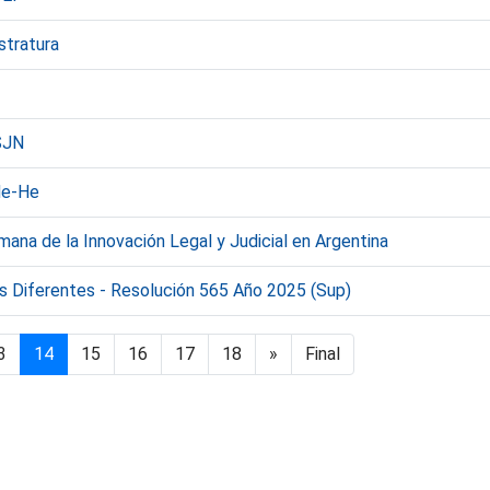
stratura
SJN
 He-He
ana de la Innovación Legal y Judicial en Argentina
 Diferentes - Resolución 565 Año 2025 (Sup)
3
14
15
16
17
18
»
Final