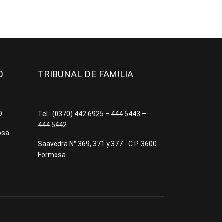
JO
TRIBUNAL DE FAMILIA
09
Tel.: (0370) 442.6925 – 444.5443 –
444.5442
osa
Saavedra N° 369, 371 y 377 - C.P. 3600 -
Formosa