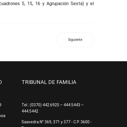
cuadrones 5, 15, 16 y Agrupación Sexta) y el
Siguiente
JO
TRIBUNAL DE FAMILIA
09
Tel.: (0370) 442.6925 – 444.5443 –
444.5442
osa
Saavedra N° 369, 371 y 377 - C.P. 3600 -