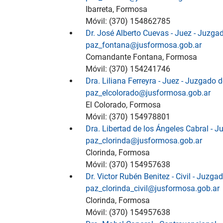
Ibarreta, Formosa
Móvil: (370) 154862785
Dr. José Alberto Cuevas - Juez - Juz
paz_fontana@jusformosa.gob.ar
Comandante Fontana, Formosa
Móvil: (370) 154241746
Dra. Liliana Ferreyra - Juez - Juzgado 
paz_elcolorado@jusformosa.gob.ar
El Colorado, Formosa
Móvil: (370) 154978801
Dra. Libertad de los Ángeles Cabral - 
paz_clorinda@jusformosa.gob.ar
Clorinda, Formosa
Móvil: (370) 154957638
Dr. Victor Rubén Benitez - Civil - Juzg
paz_clorinda_civil@jusformosa.gob.ar
Clorinda, Formosa
Móvil: (370) 154957638