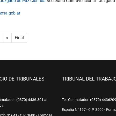
- Juzgado de Paz Clorinda
Secretaria Contravencional - Juzgado
mosa.gob.ar
»
Final
ICIO DE TRIBUNALES
TRIBUNAL DEL TRABAJ
nmutador: (0370) 4436.301 al
Tel. Conmutador: (0370) 443620
07
España N° 157 - C.P. 3600 - Form
tín N° 641 - C.P. 3600 - Formosa