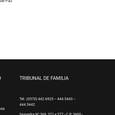
 de Paz
O
TRIBUNAL DE FAMILIA
9
Tel.: (0370) 442.6925 – 444.5443 –
444.5442
osa
Saavedra N° 369, 371 y 377 - C.P. 3600 -