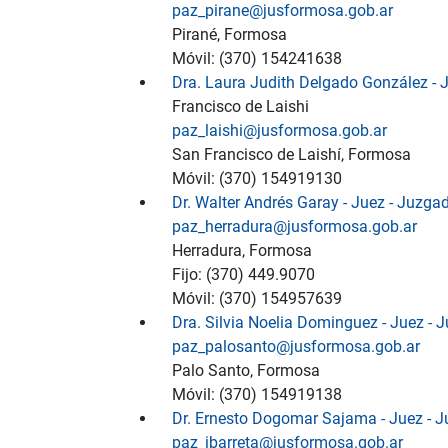
paz_pirane@jusformosa.gob.ar
Pirané, Formosa
Móvil: (370) 154241638
Dra. Laura Judith Delgado González - 
Francisco de Laishi
paz_laishi@jusformosa.gob.ar
San Francisco de Laishí, Formosa
Móvil: (370) 154919130
Dr. Walter Andrés Garay - Juez - Juzg
paz_herradura@jusformosa.gob.ar
Herradura, Formosa
Fijo: (370) 449.9070
Móvil: (370) 154957639
Dra. Silvia Noelia Dominguez - Juez -
paz_palosanto@jusformosa.gob.ar
Palo Santo, Formosa
Móvil: (370) 154919138
Dr. Ernesto Dogomar Sajama - Juez - J
paz_ibarreta@jusformosa.gob.ar