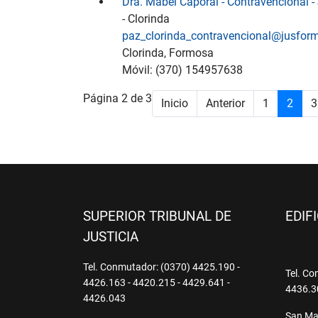
Dra. Mabel Caporal - Contravencional 
- Clorinda
paz_clorinda_contravencional@jusfor
Clorinda, Formosa
Móvil: (370) 154957638
Página 2 de 3
Inicio
Anterior
1
2
3
SUPERIOR TRIBUNAL DE
EDIF
JUSTICIA
Tel. Conmutador: (0370) 4425.190 -
Tel. Co
4426.163 - 4420.215 - 4429.641 -
4436.3
4426.043
San Mar