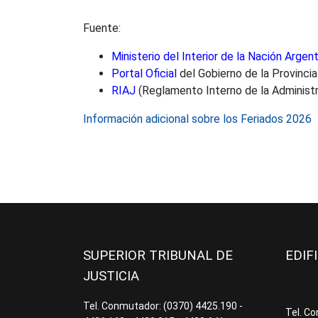
Fuente:
Ministerio del Interior de la Nación Argent
Portal Oficial
del Gobierno de la Provinci
RIAJ
(Reglamento Interno de la Administr
Información adicional sobre los Feriados 2026
SUPERIOR TRIBUNAL DE
EDIF
JUSTICIA
Tel. Conmutador: (0370) 4425.190 -
Tel. C