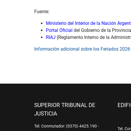
Fuente:
Ministerio del Interior de la Nación Argen
Portal Oficial
del Gobierno de la Provinc
RIAJ
(Reglamento Interno de la Administr
Información adicional sobre los Feriados 2026
SUPERIOR TRIBUNAL DE
EDIF
JUSTICIA
Tel. Conmutador: (0370) 4425.190 -
Tel. Co