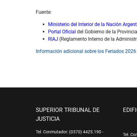
Fuente:
Ministerio del Interior de la Nación Argen
Portal Oficial
del Gobierno de la Provinc
RIAJ
(Reglamento Interno de la Administr
Información adicional sobre los Feriados 2026
SUPERIOR TRIBUNAL DE
EDIF
JUSTICIA
Tel. Conmutador: (0370) 4425.190 -
Tel. Co