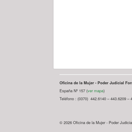
Oficina de la Mujer - Poder Judicial F
España Nº 157 (
ver mapa
)
Teléfono : (0370) 442.6140 – 443.6209 – 
© 2026 Oficina de la Mujer - Poder Judici