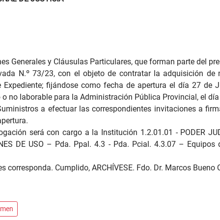
nes Generales y Cláusulas Particulares, que forman parte del pr
vada N.º 73/23, con el objeto de contratar la adquisición de 
 Expediente; fijándose como fecha de apertura el día 27 de Ju
do o no laborable para la Administración Pública Provincial, el dí
Suministros a efectuar las correspondientes invitaciones a fir
pertura.
ogación será con cargo a la Institución 1.2.01.01 - PODER JU
NES DE USO – Pda. Ppal. 4.3 - Pda. Pcial. 4.3.07 – Equipos 
nes corresponda. Cumplido, ARCHÍVESE. Fdo. Dr. Marcos Bueno Q
amen