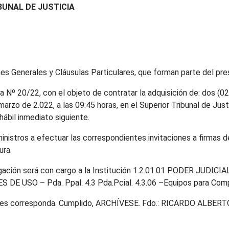
BUNAL DE JUSTICIA
nes Generales y Cláusulas Particulares, que forman parte del pr
da Nº 20/22, con el objeto de contratar la adquisición de: dos 
rzo de 2.022, a las 09:45 horas, en el Superior Tribunal de Justic
 hábil inmediato siguiente.
ministros a efectuar las correspondientes invitaciones a firmas d
ura.
gación será con cargo a la Institución 1.2.01.01 PODER JUDICIA
ES DE USO – Pda. Ppal. 4.3 Pda.Pcial. 4.3.06 –Equipos para Com
ienes corresponda. Cumplido, ARCHÍVESE. Fdo.: RICARDO ALBER