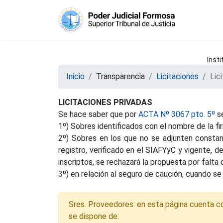
Insti
Inicio
Transparencia
Licitaciones
Lic
LICITACIONES PRIVADAS
Se hace saber que por
ACTA Nº 3067 pto. 5º
se
1º) Sobres identificados con el nombre de la f
2º) Sobres en los que no se adjunten constanc
registro, verificado en el SIAFYyC y vigente, 
inscriptos, se rechazará la propuesta por falt
3º) en relación al seguro de caución, cuando se 
Sres. Proveedores: en esta página cuenta con 
se dispone de: