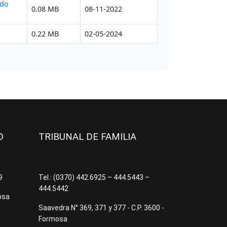
JO
TRIBUNAL DE FAMILIA
09
Tel.: (0370) 442.6925 – 444.5443 –
444.5442
osa
Saavedra N° 369, 371 y 377 - C.P. 3600 -
Formosa