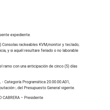
esente expediente.
(02) Consolas rackeables KVM,monitor y teclado;
ia, y si aquél resultare feriado o no laborable
el ramo con una anticipación de cinco (5) días
L - Categoría Programática 20.00.00.A01,
putación-; del Presupuesto General vigente.
TO CABRERA – Presidente