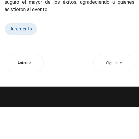
auguró el mayor de los éxitos, agradeciendo a quienes
asistieron al evento.
Juramento
Anterior
Siguiente
SUPERIOR TRIBUNAL DE JUSTICIA
Tel. Conmutador: (0370) 4425.190 - 4426.163 - 4420.215 -
4429.641 - 4426.043