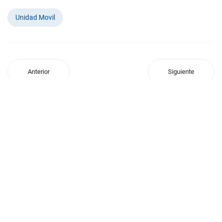
Unidad Movil
Anterior
Siguiente
SUPERIOR TRIBUNAL DE JUSTICIA
Tel. Conmutador: (0370) 4425.190 - 4426.163 - 4420.215 -
4429.641 - 4426.043
Juan José Silva N° 856 - C.P. 3600 - Formosa