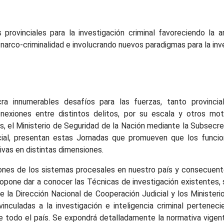
ovinciales para la investigación criminal favoreciendo la ar
 narco-criminalidad e involucrando nuevos paradigmas para la inve
ucra innumerables desafíos para las fuerzas, tanto provinc
onexiones entre distintos delitos, por su escala y otros mo
, el Ministerio de Seguridad de la Nación mediante la Subsecret
cial, presentan estas Jornadas que promueven que los funcion
vas en distintas dimensiones.
iones de los sistemas procesales en nuestro país y consecuente
propone dar a conocer las Técnicas de investigación existentes,
e la Dirección Nacional de Cooperación Judicial y los Ministeri
nculadas a la investigación e inteligencia criminal pertenec
e todo el país. Se expondrá detalladamente la normativa vigent