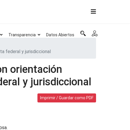
Transparencia
Datos Abiertos
a federal y jurisdiccional
on orientación
eral y jurisdiccional
Imprimir / Guardar como PDF
osa.