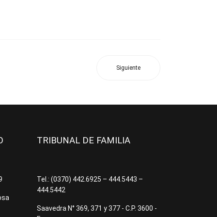
Siguiente
JO
TRIBUNAL DE FAMILIA
09
Tel.: (0370) 442.6925 – 444.5443 –
444.5442
osa
Saavedra N° 369, 371 y 377 - C.P. 3600 -