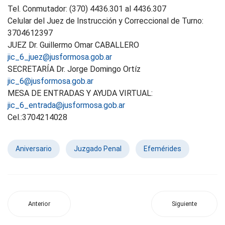
Tel. Conmutador: (370) 4436.301 al 4436.307
Celular del Juez de Instrucción y Correccional de Turno:
3704612397
JUEZ Dr. Guillermo Omar CABALLERO
jic_6_juez@jusformosa.gob.ar
SECRETARÍA Dr. Jorge Domingo Ortíz
jic_6@jusformosa.gob.ar
MESA DE ENTRADAS Y AYUDA VIRTUAL:
jic_6_entrada@jusformosa.gob.ar
Cel.:3704214028
Aniversario
Juzgado Penal
Efemérides
Anterior
Siguiente