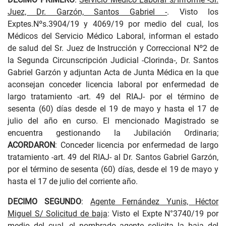
Juez, Dr. Garzón, Santos Gabriel -
. Visto los
Exptes.Nºs.3904/19 y 4069/19 por medio del cual, los
Médicos del Servicio Médico Laboral, informan el estado
de salud del Sr. Juez de Instrucción y Correccional Nº2 de
la Segunda Circunscripción Judicial -Clorinda-, Dr. Santos
Gabriel Garzón y adjuntan Acta de Junta Médica en la que
aconsejan conceder licencia laboral por enfermedad de
largo tratamiento -art. 49 del RIAJ- por el término de
sesenta (60) días desde el 19 de mayo y hasta el 17 de
julio del año en curso. El mencionado Magistrado se
encuentra gestionando la Jubilación Ordinaria;
ACORDARON
: Conceder licencia por enfermedad de largo
tratamiento -art. 49 del RIAJ- al Dr. Santos Gabriel Garzón,
por el término de sesenta (60) días, desde el 19 de mayo y
hasta el 17 de julio del corriente año.
DECIMO SEGUNDO
:
Agente Fernández Yunis, Héctor
Miguel S/ Solicitud de baja
: Visto el Expte N°3740/19 por
medio del cual, el nombrado agente solicita la baja del