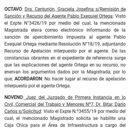
OCTAVO
:
Dra. Centurión, Graciela Josefina s/Remisión de
Sanción y Recurso del Agente Pablo Exequiel Ortega
: Visto
el Expte N°3426/19 por medio del cual, la mencionada
Magistrada eleva correo electrónico informando de la
sanción de apercibimiento impuesta al agente Pablo
Exequiel Ortega mediante Resolución N°18/19, adjuntando
Recurso de Apelación interpuesto por el agente. De las
constancias obrantes en el expediente de referencia surge
que las explicaciones del agente Ortega en su recurso, no
enervan los argumentos dados por la Magistrada, por lo
que;
ACORDARON
: No hacer lugar al recurso de apelación
interpuesto por el agente Ortega.
NOVENO
:
Juez del Juzgado de Primera Instancia en lo
Civil, Comercial del Trabajo y Menores Nº7, Dr. Bitar, Darío
Carlos s/Solicitud
: Visto el Expte N.º3455/19 por medio del
cual, el mencionado Magistrado solicita se habilite una
Caja Chica para el Área de Infraestructura a cargo del