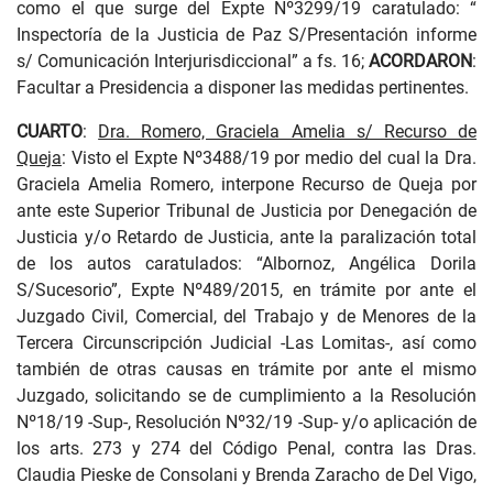
como el que surge del Expte Nº3299/19 caratulado: “
Inspectoría de la Justicia de Paz S/Presentación informe
s/ Comunicación Interjurisdiccional” a fs. 16;
ACORDARON
:
Facultar a Presidencia a disponer las medidas pertinentes.
CUARTO
:
Dra. Romero, Graciela Amelia s/ Recurso de
Queja
: Visto el Expte Nº3488/19 por medio del cual la Dra.
Graciela Amelia Romero, interpone Recurso de Queja por
ante este Superior Tribunal de Justicia por Denegación de
Justicia y/o Retardo de Justicia, ante la paralización total
de los autos caratulados: “Albornoz, Angélica Dorila
S/Sucesorio”, Expte Nº489/2015, en trámite por ante el
Juzgado Civil, Comercial, del Trabajo y de Menores de la
Tercera Circunscripción Judicial -Las Lomitas-, así como
también de otras causas en trámite por ante el mismo
Juzgado, solicitando se de cumplimiento a la Resolución
Nº18/19 -Sup-, Resolución Nº32/19 -Sup- y/o aplicación de
los arts. 273 y 274 del Código Penal, contra las Dras.
Claudia Pieske de Consolani y Brenda Zaracho de Del Vigo,