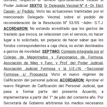
Poder Judicial.
SEXTO
:
Sr. Delegado Vecinal N° 4 –Dr. Eliot
Cassin- s/ Pedido:
Visto las actuaciones tramitadas por el
mencionado Delegado Vecinal, sobre el pedido de
reconsideración de la Resolución N° 53/05 –Adm- S.T.J.
ACORDARON:
No estando acreditado que los gastos de
traslado que invoca, se relacionen con el servicio, no hacer
lugar a lo solicitado, sin perjuicio de hacer saber que los
fondos correspondientes a caja chica, no están destinados
a gastos de movilidad
.
SEPTIMO:
Comisión integrada por el
Colegio de Magistrados y Funcionarios de Formosa,
Asociación de Mag. y Func. y Prof. del Poder Judicial,
Asociación Judicial Formosa y la U.E.J.N. –Seccional
Formosa- s/ Propuesta:
Visto el nuevo régimen de
Calificación del personal judicial,
ACORDARON:
Aprobar el
nuevo Régimen de Calificación del Personal Judicial, que
pasa a formar parte del presente Acuerdo, a
implementarse a partir del 1° de julio del corriente año. Por
Secretaría de Gobierno arbítrense los medios necesarios