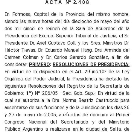
A C T A
Nº
2. 4 0 8
En Formosa, Capital de la Provincia del mismo nombre,
siendo las nueve horas del día dieciocho de mayo del año
dos mil cinco, se reúnen en la Sala de Acuerdos de la
Presidencia del Excmo. Superior Tribunal de Justicia, el Sr.
Presidente Dr. Ariel Gustavo Coll, y los Sres. Ministros Dr.
Héctor Tievas, Dr. Eduardo Manuel Hang, Dra. Arminda del
Carmen Colman y Dr. Carlos Gerardo González, a fin de
considerar:
PRIMERO
:
RESOLUCIONES DE PRESIDENCIA:
En virtud de lo dispuesto en el Art. 29 inc.10º de la Ley
Orgánica del Poder Judicial, la Presidencia ha dictado las
siguientes Resoluciones del Registro de la Secretaría de
Gobierno:
1º)
Nº 206
/05 –Sec. Gob. Sup.-
En virtud de la
cual se autoriza a la Dra. Norma Beatriz Castruccio para
ausentarse de sus funciones y de la Jurisdicción los días 26
y 27 de mayo de 2.005, a efectos de concurrir al Primer
Congreso Nacional del Secretariado y del Ministerio
Público Argentino a realizarse en la ciudad de Salta, de