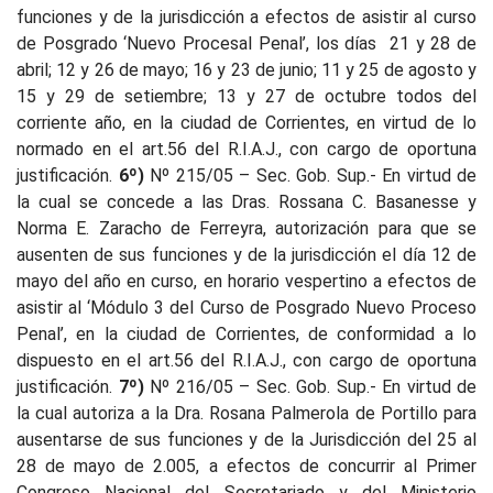
funciones y de la jurisdicción a efectos de asistir al curso
de Posgrado ‘Nuevo Procesal Penal’, los días
21 y 28 de
abril; 12 y 26 de mayo; 16 y 23 de junio; 11 y 25 de agosto y
15 y 29 de setiembre; 13 y 27 de octubre todos del
corriente año, en la ciudad de Corrientes, en virtud de lo
normado en el art.56 del R.I.A.J., con cargo de oportuna
justificación.
6º)
Nº 215/05 – Sec. Gob. Sup.-
En virtud de
la cual se concede a las Dras. Rossana C. Basanesse y
Norma E. Zaracho de Ferreyra, autorización para que se
ausenten de sus funciones y de la jurisdicción el día 12 de
mayo del año en curso, en horario vespertino a efectos de
asistir al ‘Módulo 3 del Curso de Posgrado Nuevo Proceso
Penal’, en la ciudad de Corrientes, de conformidad a lo
dispuesto en el art.56 del R.I.A.J., con cargo de oportuna
justificación.
7º)
Nº 216/05 – Sec. Gob. Sup.-
En virtud de
la cual
autoriza a la Dra. Rosana Palmerola de Portillo para
ausentarse de sus funciones y de la Jurisdicción del 25 al
28 de mayo de 2.005, a efectos de concurrir al Primer
Congreso Nacional del Secretariado y del Ministerio