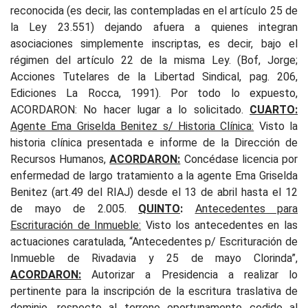
reconocida (es decir, las contempladas en el artículo 25 de
la Ley 23.551) dejando afuera a quienes integran
asociaciones simplemente inscriptas, es decir, bajo el
régimen del artículo 22 de la misma Ley. (Bof, Jorge;
Acciones Tutelares de la Libertad Sindical, pag. 206,
Ediciones La Rocca, 1991). Por todo lo expuesto,
ACORDARON: No hacer lugar a lo solicitado.
CUARTO:
Agente Ema Griselda Benitez s/ Historia Clínica:
Visto la
historia clínica presentada e informe de la Dirección de
Recursos Humanos,
ACORDARON:
Concédase licencia por
enfermedad de largo tratamiento a la agente Ema Griselda
Benitez (art.49 del RIAJ) desde el 13 de abril hasta el 12
de mayo de 2.005.
QUINTO
:
Antecedentes para
Escrituración de Inmueble:
Visto los antecedentes en las
actuaciones caratulada, “Antecedentes p/ Escrituración de
Inmueble de Rivadavia y 25 de mayo Clorinda”,
ACORDARON:
Autorizar a Presidencia a realizar lo
pertinente para la inscripción de la escritura traslativa de
dominio, respecto al terreno oportunamente cedido al