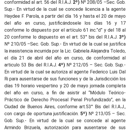
conformidad al art. 56 del R.I.A.J.
2º)
Nº 208/05 –Sec. Gob.
Sup.- En virtud de la cual se concede licencia a la agente
Haydee F. Parola, a partir del día 16 y hasta el 20 de mayo
del año en curso, justificándosele los días 16 y 17
conforme lo dispuesto por el artículo 61 inc.”d” y del 18 al
20 conforme lo dispuesto en el art. 53° bis del R.I.A.J.
3º)
Nº 210/05 –Sec. Gob. Sup.- En virtud de la cual se justifica
la inasistencia incurrida por la Lic. Gabriela Alejandra Toledo,
el día 21 de abril del año en curso, de conformidad al
articulo 53 Bis del R.I.A.J.
4º)
Nº 212/05 – Sec. Gob. Sup.-
En virtud de la cual se autoriza al agente Federico Luis Dal
Ri para ausentarse de sus funciones y de la Jurisdicción los
días 19 horario vespertino y 20 de mayo jornada completa
del año en curso, a fin de asistir al “Módulo Teórico-
Práctico de Derecho Procesal Penal Profundizado”, en la
Ciudad de Buenos Aires, conforme art.53° Bis del R.I.A.J.,
con cargo de oportuna justificación.
5º)
Nº 213/05 – Sec.
Gob. Sup.-
En virtud de la cual se concede al agente
Armindo Brizuela, autorización para ausentarse de sus