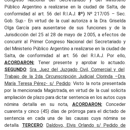
Público Argentino a realizarse en la ciudad de Salta, de
conformidad al art. 56 del R.I.A.J.
8º)
Nº 217/05 – Sec.
Gob. Sup.- En virtud de la cual
autoriza a la Dra. Griselda
Olga García para ausentarse de sus funciones y de la
Jurisdicción del 25 al 28 de mayo de 2.005, a efectos de
concurrir al Primer Congreso Nacional del Secretariado y
del Ministerio Público Argentino a realizarse en la ciudad de
Salta, de conformidad al art. 56 del R.I.A.J.
P
or ello,
ACORDARON:
Tener presente y aprobar lo actuado.
SEGUNDO
:
Sra. Juez del Juzgado Civil, Comercial y del
Trabajo de la 2da. Circunscripción Judicial Clorinda –Dra.
María Teresa Pérez- s/ Pedido
:
Visto la nota presentada
por la mencionada Magistrada, en virtud de la cual solicita
ampliación de plazo para dictar sentencia en los autos cuya
nómina detalla en su nota,
ACORDARON:
Conceder
cuarenta y cinco (45) días de prórroga para el dictado de
sentencia en cada una de las causas cuya nómina se
detalla.
TERCERO
:
Daldovo, Elvis Orlando s/ Pedido de