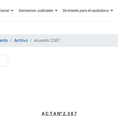
cional
Decisiones Judiciales
De interés para el ciudadano
erdo
Archivo
Acuerdo 2387
A C T A Nº 2.
3 8 7