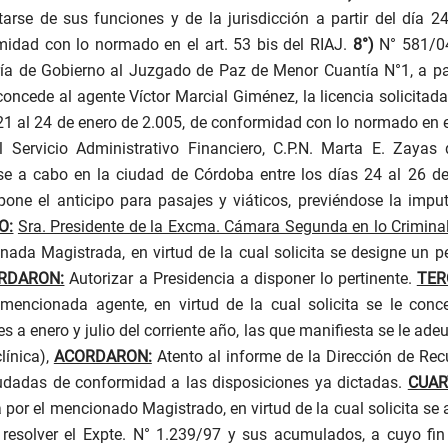
rse de sus funciones y de la jurisdicción a partir del día 24
idad con lo normado en el art. 53 bis del RIAJ
.
8
°)
N° 581/04
aría de Gobierno al Juzgado de Paz de Menor Cuantía N°1, a part
concede al agente Víctor Marcial Giménez, la licencia solicitada
21 al 24 de enero de 2.005,
de conformidad con lo normado en el
 Servicio Administrativo Financiero, C.P.N. Marta E. Zayas
se a cabo en la ciudad de Córdoba entre los días 24 al 26 de 
spone el anticipo para pasajes y viáticos, previéndose la impu
O:
Sra. Presidente de la Excma. Cámara Segunda en lo Criminal, 
ada Magistrada, en virtud de la cual solicita se designe un pe
RDARON:
Autorizar a Presidencia a disponer lo pertinente.
TER
encionada agente, en virtud de la cual solicita se le conce
s a enero y julio del corriente año, las que manifiesta se le a
línica),
ACORDARON:
Atento al informe de la Dirección de Rec
eudadas de conformidad a las disposiciones ya dictadas.
CUAR
 por el mencionado Magistrado, en virtud de la cual solicita se
resolver el Expte. N° 1.239/97 y sus acumulados, a cuyo fin