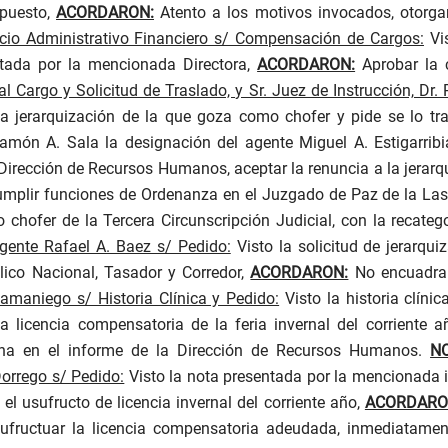
spuesto,
ACORDARON:
Atento a los motivos invocados, otorgar
vicio Administrativo Financiero s/ Compensación de Cargos:
Vis
ntada por la mencionada Directora,
ACORDARON:
Aprobar la 
l Cargo y Solicitud de Traslado, y Sr. Juez de Instrucción, Dr.
a jerarquización de la que goza como chofer y pide se lo tr
Ramón A. Sala la designación del agente Miguel A. Estigarrib
a Dirección de Recursos Humanos, aceptar la renuncia a la jerar
 cumplir funciones de Ordenanza en el Juzgado de Paz de la La
chofer de la Tercera Circunscripción Judicial, con la recatego
gente Rafael A. Baez s/ Pedido:
Visto la solicitud de jerarqu
blico Nacional, Tasador y Corredor,
ACORDARON:
No encuadrand
amaniego s/ Historia Clínica y Pedido:
Visto la historia clín
a licencia compensatoria de la feria invernal del corriente 
na en el informe de la Dirección de Recursos Humanos.
N
orrego s/ Pedido:
Visto la nota presentada por la mencionada i
e el usufructo de licencia invernal del corriente año,
ACORDARO
fructuar la licencia compensatoria adeudada, inmediatament