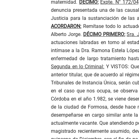
maternidad.
DÉCIMO:
Expte. N° 172/04
denuncia presentada una de las causales
Justicia para la sustanciación de las 
ACORDARON:
Remítase todo lo actuado
Alberto Jorge.
DÉCIMO PRIMERO:
Sra. 
actuaciones labradas en torno al est
intímase a la Dra. Ramona Estela López 
enfermedad de largo tratamiento hast
Segunda en lo Criminal:
Y VISTOS: Que 
anterior titular, que de acuerdo al rég
Tribunales de Instancia Única, serán cu
en el caso que nos ocupa, se observa 
Córdoba en el año 1.982, se viene dese
de la ciudad de Formosa, desde hace m
desempeñarse en cargo similar ante la
actualmente vacante. Que atendiendo por 
magistrado recientemente asumido, devi