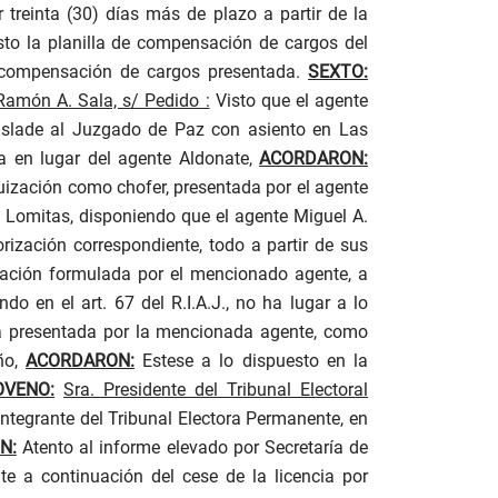
 treinta (30) días más de plazo a partir de la
to la planilla de compensación de cargos del
compensación de cargos presentada.
SEXTO:
 Ramón A. Sala, s/ Pedido :
Visto que el agente
aslade al Juzgado de Paz con asiento en Las
ia en lugar del agente Aldonate,
ACORDARON:
quización como chofer, presentada por el agente
s Lomitas, disponiendo que el agente Miguel A.
rización correspondiente, todo a partir de sus
ización formulada por el mencionado agente, a
o en el art. 67 del R.I.A.J., no ha lugar a lo
ica presentada por la mencionada agente, como
año,
ACORDARON:
Estese a lo dispuesto en la
OVENO:
Sra. Presidente del Tribunal Electoral
ntegrante del Tribunal Electora Permanente, en
N:
Atento al informe elevado por Secretaría de
e a continuación del cese de la licencia por