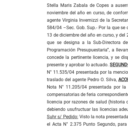
Stella Maris Zabala de Copes a ausenta
noviembre del año en curso,
de conform
agente Virginia Invernizzi de la Secret
584/04 –Sec. Gob. Sup.-
Por la que se 
13 de diciembre del año en curso, y del 
que se designa a la Sub-Directora del
Programación Presupuestaria”, a llevar
concede la pertinente licencia, y se di
presente y aprobar lo actuado.
SEGUND
N° 11.535/04 presentada por la mencion
traslado del agente Pedro O. Silva,
ACO
Nota N° 11.205/04 presentada por la m
compensatorias de feria correspondiente
licencia por razones de salud (historia c
debiendo usufructuar las licencias ad
Suhr s/ Pedido:
Visto la nota presentada
el Acta N° 2.375 Punto Segundo, para 