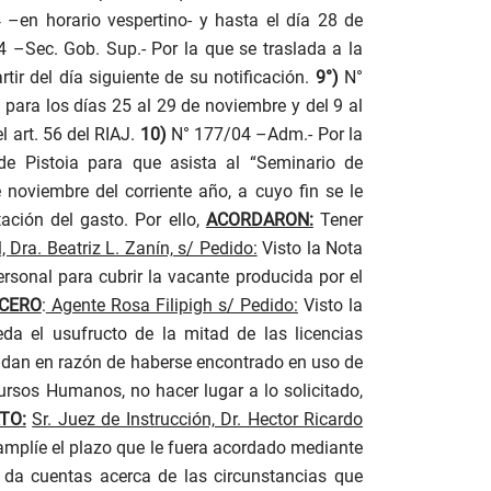
 –en horario vespertino- y hasta el día 28 de
 –Sec. Gob. Sup.- Por la que se traslada a la
ir del día siguiente de su notificación.
9°)
N°
 para los días 25 al 29 de noviembre y del 9 al
 art. 56 del RIAJ.
10)
N° 177/04 –Adm.- Por la
 de Pistoia para que asista al “Seminario de
noviembre del corriente año, a cuyo fin se le
tación del gasto.
P
or ello,
ACORDARON:
Tener
Dra. Beatriz L. Zanín, s/ Pedido:
Visto la Nota
rsonal para cubrir la vacante producida por el
CERO
:
Agente Rosa Filipigh s/ Pedido:
Visto la
da el usufructo de la mitad de las licencias
deudan en razón de haberse encontrado en uso de
ursos Humanos, no hacer lugar a lo solicitado,
TO:
Sr. Juez de Instrucción, Dr. Hector Ricardo
 amplíe el plazo que le fuera acordado mediante
 da cuentas acerca de las circunstancias que