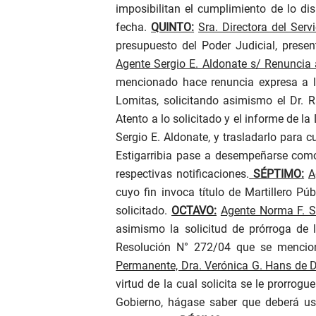
imposibilitan el cumplimiento de lo di
fecha.
QUINTO:
Sra. Directora del Ser
presupuesto del Poder Judicial, prese
Agente Sergio E. Aldonate s/ Renuncia a
mencionado hace renuncia expresa a l
Lomitas, solicitando asimismo el Dr. 
Atento a lo solicitado y el informe de l
Sergio E. Aldonate, y trasladarlo para
Estigarribia pase a desempeñarse como 
respectivas notificaciones.
SÉPTIMO:
A
cuyo fin invoca título de Martillero Pú
solicitado.
OCTAVO:
Agente Norma F. S
asimismo la solicitud de prórroga de l
Resolución N° 272/04 que se mencio
Permanente, Dra. Verónica G. Hans de D
virtud de la cual solicita se le prorrogu
Gobierno, hágase saber que deberá usu