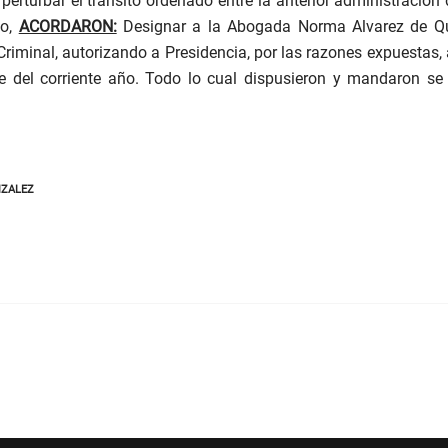
perturbar el tránsito ordenado entre la anterior administración
lo,
ACORDARON:
Designar a la Abogada Norma Alvarez de Quin
riminal, autorizando a Presidencia, por las razones expuestas, 
e del corriente año. Todo lo cual dispusieron y mandaron s
ZALEZ