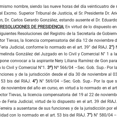
 mismo nombre, siendo las nueve horas del día veinticuatro de 
 Excmo. Superior Tribunal de Justicia, el Sr. Presidente Dr. Arie
n, Dr. Carlos Gerardo González, estando ausente el Dr. Eduar
:
RESOLUCIONES DE PRESIDENCIA:
En virtud de lo dispuesto en
siguientes Resoluciones del Registro de la Secretaría de Gobier
éctor Tievas, la licencia compensatoria del día 12 de noviembre
eria Judicial, conforme lo normado en el art. 39° del RIAJ.
2°)
rmelinda González del Juzgado en lo Civil y Comercial N° 1 a la
ispone convocar a la aspirante Nery Liliana Ramírez de Gon para
 lo Civil y Comercial N°1.
3º)
Nº 566/04 –Sec. Gob. Sup.- Por l
ciones y de la jurisdicción desde el día 30 de noviembre al 0
53 bis del RIAJ.
4°)
N° 569/04 –Sec. Gob. Sup.- Por la que
2 de noviembre del año en curso, en virtud a lo normado en el art.
Hector Tievas, la licencia compensatoria del 19 al 22 de novie
e Feria Judicial, virtud de lo dispuesto en el art. 39 del RIAJ
.
rreira a ausentarse de sus funciones y de la jurisdicción por el 
dad con lo normado en el art. 53 bis del RIAJ.
7°)
N° 580/04 –S