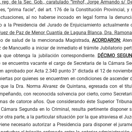
, reg. de la Sec. Gob., caratulado “Imhof, Jorge Armando s/ D
, “prima facie”, del art. 176 de la Constitución Provincial, y
actuaciones, al no haberse incoado en legal forma la denuncia
 a la Presidencia del Jurado de Enjuiciamiento actualmente c
Juez de Paz de Menor Cuantía de Laguna Blanca, Dra. Ramona 
ado de salud de la mencionada Magistrada,
ACORDARON:
Atent
de Mancuello a iniciar de inmediato el trámite Jubilatorio pert
a que obtenga la jubilación correspondiente.
DÉCIMO SEGUN
se encuentra vacante el cargo de Secretaria de la Cámara Seg
imen aprobado por Acta 2.340 punto 3° dictada el 12 de noviemb
biertas por quienes se encuentren en condiciones de ascender d
que la Dra. Norma Alvarez de Quintana, egresada con el tít
mpeñando, con reconocida solvencia por cierto, como Secretari
as de catorce años. Que considerando éste Superior Tribuna
 Cámara Segunda en lo Criminal, resulta pertinente disponer 
otra parte, a la particular situación por la que atraviesa el Ju
ene necesario autorizar a Presidencia para disponer el juram