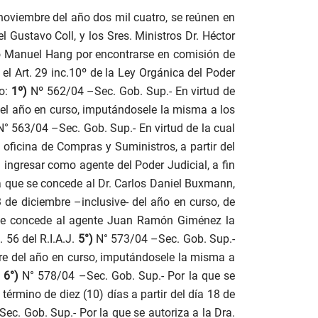
noviembre del año dos mil cuatro, se reúnen en
l Gustavo Coll, y los Sres. Ministros Dr. Héctor
do Manuel Hang por encontrarse en comisión de
 el Art. 29 inc.10º de la Ley Orgánica del Poder
no:
1º)
Nº 562
/04 –Sec. Gob. Sup.-
En virtud de
 del año en curso, imputándosele la misma a los
N° 563/04 –Sec. Gob. Sup.-
En virtud de la cual
 oficina de Compras y Suministros, a partir del
 ingresar como agente del Poder Judicial, a fin
a que se concede al Dr. Carlos Daniel Buxmann,
3 de diciembre –inclusive- del año en curso,
de
 se concede al agente Juan Ramón Giménez la
 56 del R.I.A.J.
5°)
N° 573/04 –Sec. Gob. Sup.-
mbre del año en curso, imputándosele la misma a
6°)
N° 578/04 –Sec. Gob. Sup.- Por la que se
término de diez (10) días a partir del día 18 de
ec. Gob. Sup.- Por la que se autoriza a la Dra.