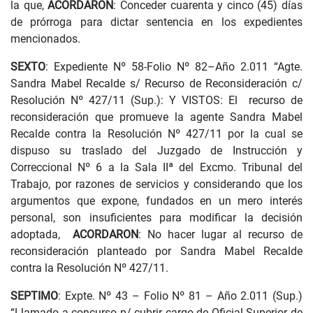
la que,
ACORDARON
: Conceder cuarenta y cinco (45) días
de prórroga para dictar sentencia en los expedientes
mencionados.
SEXTO
: Expediente Nº 58-Folio Nº 82–Año 2.011 “Agte.
Sandra Mabel Recalde s/ Recurso de Reconsideración c/
Resolución Nº 427/11 (Sup.): Y VISTOS: El recurso de
reconsideración que promueve la agente Sandra Mabel
Recalde contra la Resolución Nº 427/11 por la cual se
dispuso su traslado del Juzgado de Instrucción y
Correccional Nº 6 a la Sala IIª del Excmo. Tribunal del
Trabajo, por razones de servicios y considerando que los
argumentos que expone, fundados en un mero interés
personal, son insuficientes para modificar la decisión
adoptada,
ACORDARON
: No hacer lugar al recurso de
reconsideración planteado por Sandra Mabel Recalde
contra la Resolución Nº 427/11.
SEPTIMO
: Expte. Nº 43 – Folio Nº 81 – Año 2.011 (Sup.)
“Llamado a concurso p/ cubrir cargo de Oficial Superior de