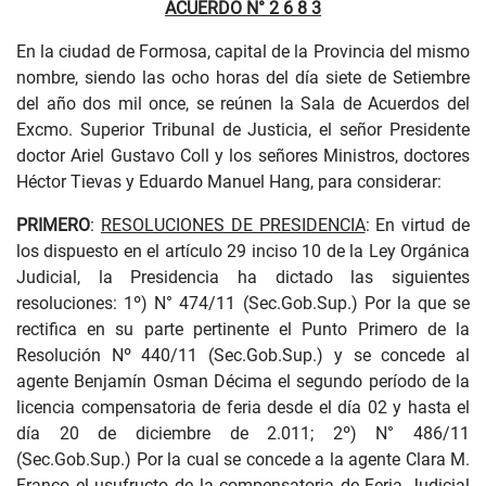
ACUERDO N° 2 6 8 3
En la ciudad de Formosa, capital de la Provincia del mismo
nombre, siendo las ocho horas del día siete de Setiembre
del año dos mil once, se reúnen la Sala de Acuerdos del
Excmo. Superior Tribunal de Justicia, el señor Presidente
doctor Ariel Gustavo Coll y los señores Ministros, doctores
Héctor Tievas y Eduardo Manuel Hang, para considerar:
PRIMERO
:
RESOLUCIONES DE PRESIDENCIA
: En virtud de
los dispuesto en el artículo 29 inciso 10 de la Ley Orgánica
Judicial, la Presidencia ha dictado las siguientes
resoluciones: 1º) N° 474/11 (Sec.Gob.Sup.) Por la que se
rectifica en su parte pertinente el Punto Primero de la
Resolución Nº 440/11 (Sec.Gob.Sup.) y se concede al
agente Benjamín Osman Décima el segundo período de la
licencia compensatoria de feria desde el día 02 y hasta el
día 20 de diciembre de 2.011; 2º) N° 486/11
(Sec.Gob.Sup.) Por la cual se concede a la agente Clara M.
Franco el usufructo de la compensatoria de Feria Judicial