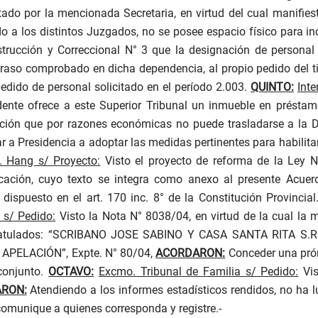
tado por la mencionada Secretaria, en virtud del cual manifi
do a los distintos Juzgados, no se posee espacio físico para i
strucción y Correccional N° 3 que la designación de personal
traso comprobado en dicha dependencia, al propio pedido del ti
pedido de personal solicitado en el período 2.003.
QUINTO:
Inte
nte ofrece a este Superior Tribunal un inmueble en préstamo
lación que por razones económicas no puede trasladarse a la D
ar a Presidencia a adoptar las medidas pertinentes para habilit
. Hang s/ Proyecto:
Visto el proyecto de reforma de la Ley 
ación, cuyo texto se integra como anexo al presente Acuerd
dispuesto en el art. 170 inc. 8° de la Constitución Provincial
a s/ Pedido:
Visto la Nota N° 8038/04, en virtud de la cual la 
s caratulados: “SCRIBANO JOSE SABINO Y CASA SANTA RITA
ELACIÓN”, Expte. N° 80/04,
ACORDARON:
Conceder una prórr
conjunto.
OCTAVO:
Excmo. Tribunal de Familia s/ Pedido:
Vis
RON:
Atendiendo a los informes estadísticos rendidos, no ha lu
munique a quienes corresponda y registre.-