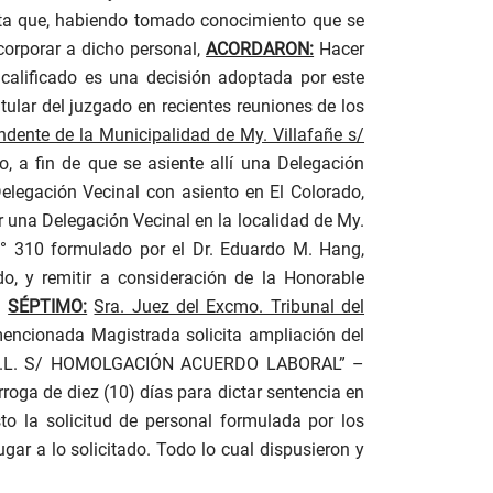
esta que, habiendo tomado conocimiento que se
ncorporar a dicho personal,
ACORDARON:
Hacer
 calificado es una decisión adoptada por este
tular del juzgado en recientes reuniones de los
ndente de la Municipalidad de My. Villafañe s/
, a fin de que se asiente allí una Delegación
elegación Vecinal con asiento en El Colorado,
ar una Delegación Vecinal en la localidad de My.
N° 310 formulado por el Dr. Eduardo M. Hang,
o, y remitir a consideración de la Honorable
.
SÉPTIMO:
Sra. Juez del Excmo. Tribunal del
mencionada Magistrada solicita ampliación del
 S.R.L. S/ HOMOLGACIÓN ACUERDO LABORAL” –
oga de diez (10) días para dictar sentencia en
to la solicitud de personal formulada por los
gar a lo solicitado. Todo lo cual dispusieron y