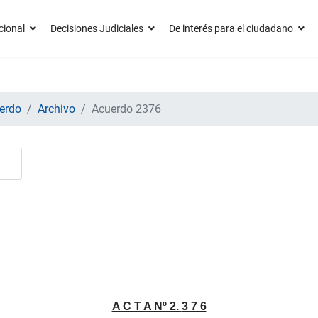
cional
Decisiones Judiciales
De interés para el ciudadano
erdo
Archivo
Acuerdo 2376
A C T A Nº 2.
3 7 6