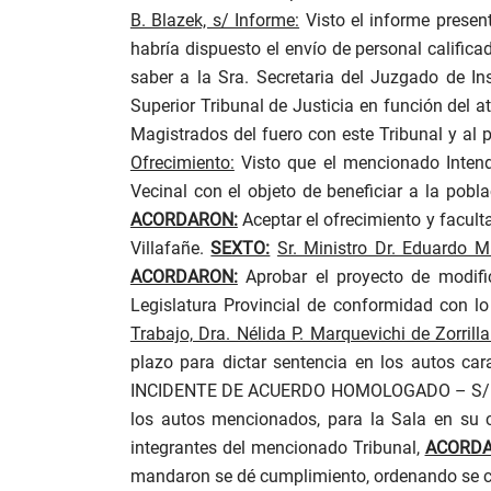
B. Blazek, s/ Informe:
Visto el informe presen
habría dispuesto el envío de personal califica
saber a la Sra. Secretaria del Juzgado de In
Superior Tribunal de Justicia en función del a
Magistrados del fuero con este Tribunal y al 
Ofrecimiento:
Visto que el mencionado Intende
Vecinal con el objeto de beneficiar a la pob
ACORDARON:
Aceptar el ofrecimiento y facult
Villafañe.
SEXTO:
Sr. Ministro Dr. Eduardo M
ACORDARON:
Aprobar el proyecto de modific
Legislatura Provincial de conformidad con lo 
Trabajo, Dra. Nélida P. Marquevichi de Zorrill
plazo para dictar sentencia en los auto
INCIDENTE DE ACUERDO HOMOLOGADO – S/ AP
los autos mencionados, para la Sala en su 
integrantes del mencionado Tribunal,
ACORDA
mandaron se dé cumplimiento, ordenando se co