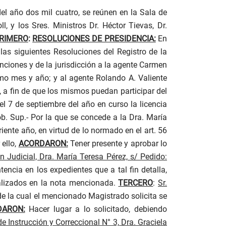
el año dos mil cuatro, se reúnen en la Sala de
l, y los Sres. Ministros Dr. Héctor Tievas, Dr.
RIMERO
:
RESOLUCIONES DE PRESIDENCIA:
En
 las siguientes Resoluciones del Registro de la
nciones y de la jurisdicción a la agente Carmen
smo mes y año; y al agente Rolando A. Valiente
, a fin de que los mismos puedan participar del
el 7 de septiembre del año en curso la licencia
b. Sup.-
Por la que se concede a la Dra. María
iente año, en virtud de lo normado en el art. 56
 ello,
ACORDARON:
Tener presente y aprobar lo
n Judicial, Dra. María Teresa Pérez, s/ Pedido:
encia en los expedientes que a tal fin detalla,
ualizados en la nota mencionada.
TERCERO
:
Sr.
de la cual el mencionado Magistrado solicita se
DARON:
Hacer lugar a lo solicitado, debiendo
e Instrucción y Correccional N° 3, Dra. Graciela