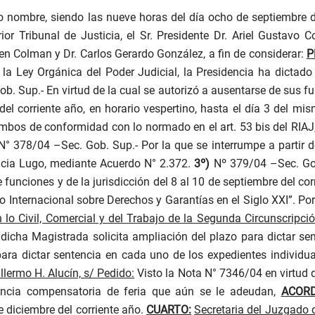
o nombre, siendo las nueve horas del día ocho de septiembre d
 Tribunal de Justicia, el Sr. Presidente Dr. Ariel Gustavo Col
 Colman y Dr. Carlos Gerardo González, a fin de considerar:
P
e la Ley Orgánica del Poder Judicial, la Presidencia ha dictado
. Sup.- En virtud de la cual se autorizó a ausentarse de sus fu
el corriente año, en horario vespertino, hasta el día 3 del mi
ambos de conformidad con lo normado en el art. 53 bis del RIAJ
N° 378/04 –Sec. Gob. Sup.-
Por la que se interrumpe a partir d
ricia Lugo, mediante Acuerdo N° 2.372.
3º)
Nº 379/04 –Sec. Go
unciones y de la jurisdicción del 8 al 10 de septiembre del corr
so Internacional sobre Derechos y Garantías en el Siglo XXI”. P
or
lo Civil, Comercial y del Trabajo de la Segunda Circunscripció
dicha Magistrada solicita ampliación del plazo para dictar sent
ara dictar sentencia en cada uno de los expedientes individ
llermo H. Alucín, s/ Pedido:
Visto la Nota N° 7346/04 en virtud 
icencia compensatoria de feria que aún se le adeudan,
ACOR
e diciembre del corriente año.
CUARTO:
Secretaria del Juzgado d