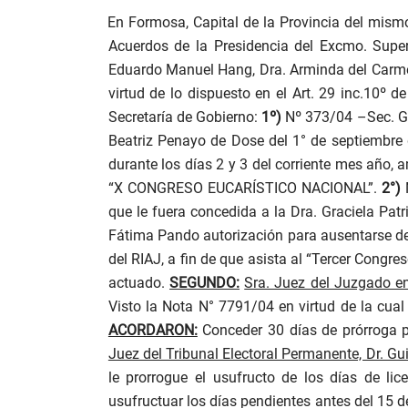
En Formosa, Capital de la Provincia del mism
Acuerdos de la Presidencia del Excmo. Superior
Eduardo Manuel Hang, Dra. Arminda del Carmen
virtud de lo dispuesto en el Art. 29 inc.10º d
Secretaría de Gobierno:
1º)
Nº 373/04 –Sec. Gob
Beatriz Penayo de Dose del 1° de septiembre d
durante los días 2 y 3 del corriente mes año, 
“X CONGRESO EUCARÍSTICO NACIONAL”.
2°)
que le fuera concedida a la Dra. Graciela Pat
Fátima Pando autorización para ausentarse de f
del RIAJ, a fin de que asista al “Tercer Congre
actuado.
SEGUNDO:
Sra. Juez del Juzgado en 
Visto la Nota N° 7791/04 en virtud de la cual 
ACORDARON:
Conceder 30 días de prórroga p
Juez del Tribunal Electoral Permanente, Dr. Gui
le prorrogue el usufructo de los días de l
usufructuar los días pendientes antes del 15 d