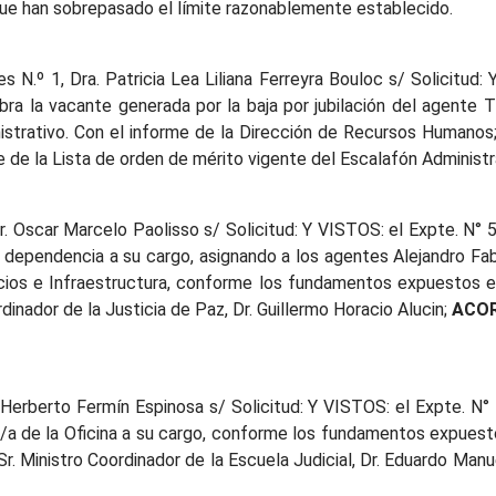
 que han sobrepasado el límite razonablemente establecido.
N.º 1, Dra. Patricia Lea Liliana Ferreyra Bouloc s/ Solicitud:
ra la vacante generada por la baja por jubilación del agente 
istrativo. Con el informe de la Dirección de Recursos Humanos
e de la Lista de orden de mérito vigente del Escalafón Administra
Dr. Oscar Marcelo Paolisso s/ Solicitud: Y VISTOS: el Expte. N° 
a dependencia a su cargo, asignando a los agentes Alejandro Fab
cios e Infraestructura, conforme los fundamentos expuestos e
rdinador de la Justicia de Paz, Dr. Guillermo Horacio Alucin;
ACO
r. Herberto Fermín Espinosa s/ Solicitud: Y VISTOS: el Expte. N°
or/a de la Oficina a su cargo, conforme los fundamentos expuest
 Sr. Ministro Coordinador de la Escuela Judicial, Dr. Eduardo Man