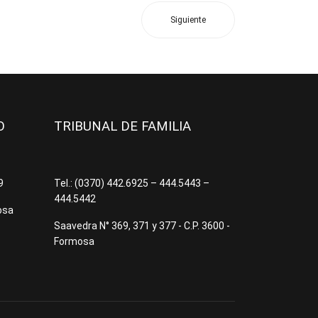
Siguiente
JO
TRIBUNAL DE FAMILIA
09
Tel.: (0370) 442.6925 – 444.5443 –
444.5442
osa
Saavedra N° 369, 371 y 377 - C.P. 3600 -
Formosa