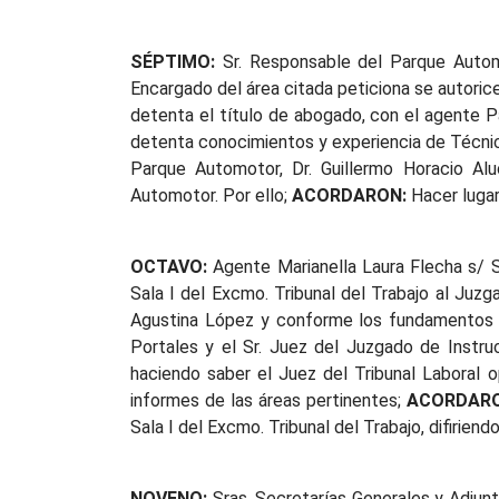
SÉPTIMO:
Sr. Responsable del Parque Automo
Encargado del área citada peticiona se autori
detenta el título de abogado, con el agente P
detenta conocimientos y experiencia de Técnico
Parque Automotor, Dr. Guillermo Horacio Alu
Automotor. Por ello;
ACORDARON:
Hacer lugar 
OCTAVO:
Agente Marianella Laura Flecha s/ S
Sala I del Excmo. Tribunal del Trabajo al Juzg
Agustina López y conforme los fundamentos ex
Portales y el Sr. Juez del Juzgado de Instruc
haciendo saber el Juez del Tribunal Laboral o
informes de las áreas pertinentes;
ACORDARO
Sala I del Excmo. Tribunal del Trabajo, difirien
NOVENO:
Sras. Secretarías Generales y Adjunt