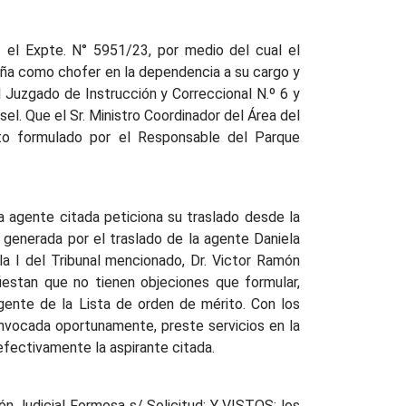
el Expte. N° 5951/23, por medio del cual el
eña como chofer en la dependencia a su cargo y
 Juzgado de Instrucción y Correccional N.º 6 y
l. Que el Sr. Ministro Coordinador del Área del
ento formulado por el Responsable del Parque
a agente citada peticiona su traslado desde la
e generada por el traslado de la agente Daniela
a I del Tribunal mencionado, Dr. Victor Ramón
fiestan que no tienen objeciones que formular,
agente de la Lista de orden de mérito. Con los
onvocada oportunamente, preste servicios en la
 efectivamente la aspirante citada.
ón Judicial Formosa s/ Solicitud: Y VISTOS: los