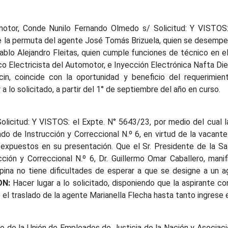
tor, Conde Nunilo Fernando Olmedo s/ Solicitud: Y VISTOS: 
ce la permuta del agente José Tomás Brizuela, quien se desemp
ablo Alejandro Fleitas, quien cumple funciones de técnico en el
 Electricista del Automotor, e Inyección Electrónica Nafta Diese
cin, coincide con la oportunidad y beneficio del requerimi
a lo solicitado, a partir del 1° de septiembre del año en curso.
olicitud: Y VISTOS: el Expte. N° 5643/23, por medio del cual l
ado de Instrucción y Correccional N.º 6, en virtud de la vacant
puestos en su presentación. Que el Sr. Presidente de la Sal
ción y Correccional N.º 6, Dr. Guillermo Omar Caballero, mani
pina no tiene dificultades de esperar a que se designe a un 
N:
Hacer lugar a lo solicitado, disponiendo que la aspirante c
do el traslado de la agente Marianella Flecha hasta tanto ingrese
o de la Unión de Empleados de Justicia de la Nación y Asociaci