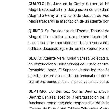
CUARTO
: Sr. Juez en lo Civil y Comercial 
Magistrado, solicita la designación de un admi
Alejandra Garay a la Oficina de Gestión de Au
Magistratos/as la afectación de un agente por
QUINTO
: Sr. Presidente del Excmo. Tribunal d
Magistrado, solicita la reimplementación del
sanitarios hace imposible que toda persona int
edificio, debiendo aguardar en el exterior. Por e
SEXTO
: Agente Vera, María Vanesa Soledad s/
de Instrucción y Correccional del Fuero contra
Reynaldo López. El Superior Jerárquico manifi
agente, preferentemente profesional del derec
transitoria concedida no implica vacancia del c
SEPTIMO
: Lic. Benítez, Norma Beatríz s/Sol
Beatríz Benítez, solicita la jerarquización d
funciones como segundo responsable de la Inf
(Centro de Datos) del Edificio Tribunales. Con 