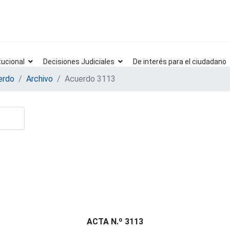
tucional
Decisiones Judiciales
De interés para el ciudadano
erdo
Archivo
Acuerdo 3113
ACTA N.º 3113