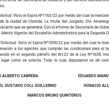
rso.
licitud: Visto el Expte.Nº1162/22 por medio del cual la mencion
 la ciudad de Clorinda. La titular del Juzgado, Dra. Alvareng
 vacante que se generaría. Con el informe de Secretaría de Gobi
 Mérito Vigente del Escalafón Administrativo para la Segunda Cir
Solicitud: Visto el Expte.Nº1099/22 por medio del cual la men
imación a los agentes que cumplan las condiciones para el ben
ecido en el segundo párrafo del Art.23 de la Ley Nº1638, mod
 lugar como se solicita. Todo lo cual, dispusieron se dé cu
RDO ALBERTO CABRERA EDUARDO MANUEL
IEL GUSTAVO COLL GUILLERMO HORACIO ALU
MARCOS BRUNO QUINTEROS