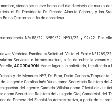
 nombre, siendo las nueve horas del día dieciseis de marzo del 
icia, el Sr. Presidente Dr. Ricardo Alberto Cabrera, y los Sre
 Bruno Quinteros; a fin de considerar:
erintendencia Nºs:88/22, Nº89/22, Nº91/22 y 92/22. Por ell
 Priewe, Verónica Esmilce s/Solicitud: Visto el Expte.Nº1269/2
alafón Servicios e Infraestructura, a fin de cubrir la vacante
or ello,
ACORDARON
: Hacer lugar a lo solicitado, facultando a
el Trabajo y de Menores Nº7, Dr. Bitar, Darío Carlos s/Propuesta
de la agente Carolina Inés Yarza como Secretaria Relatora del A
esignación del agente Carmelo Villalba como Oficial de Justi
tar como Secretaria Relatora del Juzgado Civil, Comercial, del T
rior de Primera del Escalafón Administrativo, a partir de su noti