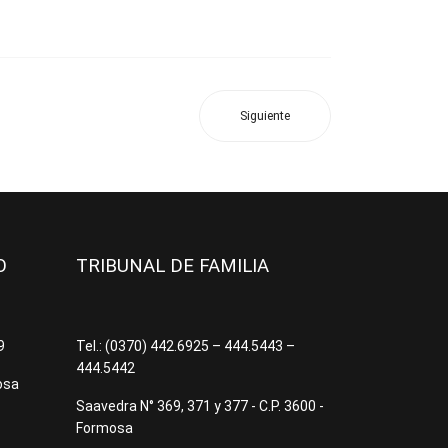
Siguiente
JO
TRIBUNAL DE FAMILIA
09
Tel.: (0370) 442.6925 – 444.5443 –
444.5442
osa
Saavedra N° 369, 371 y 377 - C.P. 3600 -
Formosa