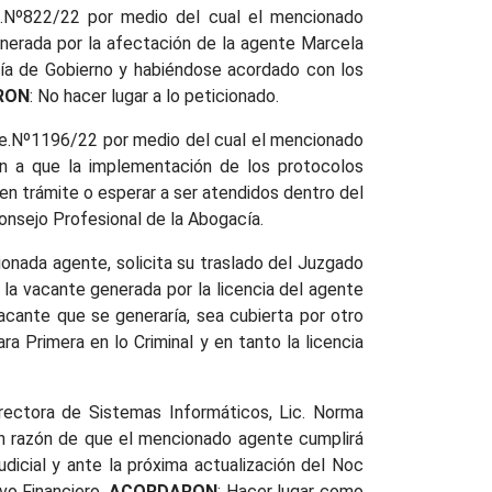
pte.Nº822/22 por medio del cual el mencionado
generada por la afectación de la agente Marcela
aría de Gobierno y habiéndose acordado con los
RON
: No hacer lugar a lo peticionado.
Expte.Nº1196/22 por medio del cual el mencionado
zón a que la implementación de los protocolos
en trámite o esperar a ser atendidos dentro del
 Consejo Profesional de la Abogacía.
ionada agente, solicita su traslado del Juzgado
 la vacante generada por la licencia del agente
acante que se generaría, sea cubierta por otro
 Primera en lo Criminal y en tanto la licencia
irectora de Sistemas Informáticos, Lic. Norma
 en razón de que el mencionado agente cumplirá
icial y ante la próxima actualización del Noc
ivo Financiero,
ACORDARON
: Hacer lugar como