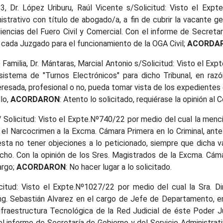
Nº3, Dr. López Uriburu, Raúl Vicente s/Solicitud: Visto el Ex
nistrativo con título de abogado/a, a fin de cubrir la vacante 
diencias del Fuero Civil y Comercial. Con el informe de Secret
 cada Juzgado para el funcionamiento de la OGA Civil;
ACORDA
e Familia, Dr. Mántaras, Marcial Antonio s/Solicitud: Visto el 
 sistema de "Turnos Electrónicos" para dicho Tribunal, en ra
eresada, profesional o no, pueda tomar vista de los expedientes 
llo,
ACORDARON
: Atento lo solicitado, requiérase la opinión al
 Solicitud: Visto el Expte.Nº740/22 por medio del cual la menc
 el Narcocrimen a la Excma. Cámara Primera en lo Criminal, ante
esta no tener objeciones a lo peticionado, siempre que dicha v
ho. Con la opinión de los Sres. Magistrados de la Excma. Cámara
argo;
ACORDARON
: No hacer lugar a lo solicitado.
icitud: Visto el Expte.Nº1027/22 por medio del cual la Sra. D
el Ing. Sebastián Alvarez en el cargo de Jefe de Departamento,
raestructura Tecnológica de la Red Judicial de éste Poder Jud
el informe de Secretaría de Gobierno y del Servicio Administrat