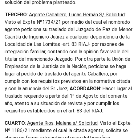
solución del problema planteado.
TERCERO
:
Agente Caballero, Lucas Hernán S/ Solicitud
:
Visto el Expte Nº1734/21 por medio del cual el nombrado
agente peticiona su traslado del Juzgado de Paz de Menor
Cuantía de Ingeniero Juárez a cualquier dependencia de la
Localidad de Las Lomitas -art. 83 RIAJ- por razones de
integración familiar, contando con la opinión favorable del
titular del mencionado Juzgado. Por otra parte la Unión de
Empleados de la Justicia de la Nación, peticiona se haga
lugar al pedido de traslado del agente Caballero, por
cumplir con los requisitos previstos en la normativa citada
y con la anuencia del Sr. Juez;
ACORDARON
: Hacer lugar al
traslado requerido a partir del 1º de Agosto del corriente
año, atento a su situación de revista y por cumplir los
requisitos establecidos en el art. 83 del RIAJ.
CUARTO
:
Agente Rios, Malena s/ Solicitud
: Visto el Expte.
Nº 1186/21 mediante el cual la citada agente, solicita se
abone en forma retroactiva el pago del beneficio