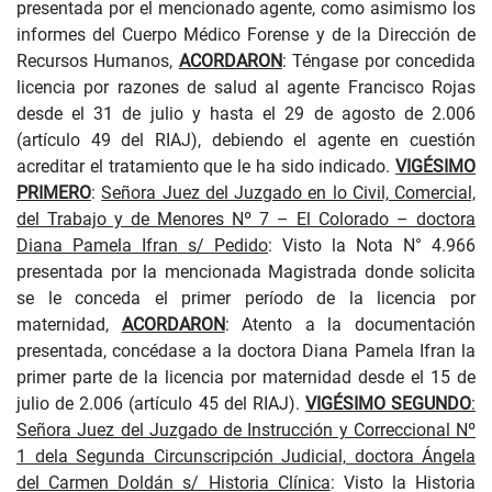
presentada por el mencionado agente, como asimismo los
informes del Cuerpo Médico Forense y de la Dirección de
Recursos Humanos,
ACORDARON
: Téngase por concedida
licencia por razones de salud al agente Francisco Rojas
desde el 31 de julio y hasta el 29 de agosto de 2.006
(artículo 49 del RIAJ), debiendo el agente en cuestión
acreditar el tratamiento que le ha sido indicado.
VIGÉSIMO
PRIMERO
:
Señora Juez del Juzgado en lo Civil, Comercial,
del Trabajo y de Menores Nº 7 – El Colorado – doctora
Diana Pamela Ifran s/ Pedido
: Visto la Nota N° 4.966
presentada por la mencionada Magistrada donde solicita
se le conceda el primer período de la licencia por
maternidad,
ACORDARON
: Atento a la documentación
presentada, concédase a la doctora Diana Pamela Ifran la
primer parte de la licencia por maternidad desde el 15 de
julio de 2.006 (artículo 45 del RIAJ).
VIGÉSIMO SEGUNDO
:
Señora Juez del Juzgado de Instrucción y Correccional Nº
1 dela Segunda Circunscripción Judicial,
doctora Ángela
del Carmen Doldán s/ Historia Clínica
: Visto la Historia