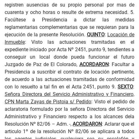
registren ausencias de su propio personal por mas de
cuarenta y ocho horas o resulte de extrema necesidad. 5.
Facúltese a Presidencia a dictar las medidas
reglamentarias complementarias que se requieran para la
ejecución de la presente Resolución.
QUINTO
:
Locación de
Inmueble
: Visto las actuaciones tramitadas en el
expediente iniciado por Acta Nº 2451, punto 9, tendientes a
conseguir un local donde pueda funcionar el futuro
Juzgado de Paz de El Colorado,
ACORDARON
: Facultar a
Presidencia a suscribir el contrato de locación pertinente,
de acuerdo a las actuaciones tramitadas de conformidad
con lo resuelto a tal fin en el Acta 2451, punto 9.
SEXTO
:
Señora Directora del Servicio Administrativo y Financiero,
CPN Marta Zayas de Pistoia s/ Pedido
: Visto el pedido de
aclaratoria formulado por la señora Directora del Servicio
Administrativo y Financiero respecto a los alcances dela
Resolución Nº 82/06 – Adm. -,
ACORDARON
: Aclarar que el
articulo 1º de la resolución Nº 82/06 se aplicara a todos
los agentes judiciales, cualquiera sea su escalafón y