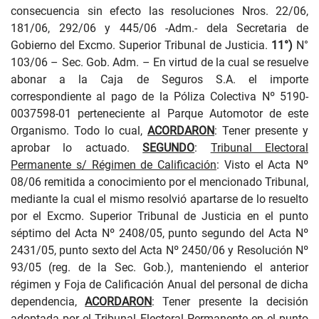
consecuencia sin efecto las resoluciones Nros. 22/06,
181/06, 292/06 y 445/06 -Adm.- dela Secretaria de
Gobierno del Excmo. Superior Tribunal de Justicia.
11°)
N°
103/06 – Sec. Gob. Adm. – En virtud de la cual se resuelve
abonar a la Caja de Seguros S.A. el importe
correspondiente al pago de la Póliza Colectiva Nº 5190-
0037598-01 perteneciente al Parque Automotor de este
Organismo. Todo lo cual,
ACORDARON
: Tener presente y
aprobar lo actuado.
SEGUNDO
:
Tribunal Electoral
Permanente s/ Régimen de Calificación
: Visto el Acta Nº
08/06 remitida a conocimiento por el mencionado Tribunal,
mediante la cual el mismo resolvió apartarse de lo resuelto
por el Excmo. Superior Tribunal de Justicia en el punto
séptimo del Acta Nº 2408/05, punto segundo del Acta Nº
2431/05, punto sexto del Acta Nº 2450/06 y Resolución Nº
93/05 (reg. de la Sec. Gob.), manteniendo el anterior
régimen y Foja de Calificación Anual del personal de dicha
dependencia,
ACORDARON
: Tener presente la decisión
adoptada por el Tribunal Electoral Permanente en el punto