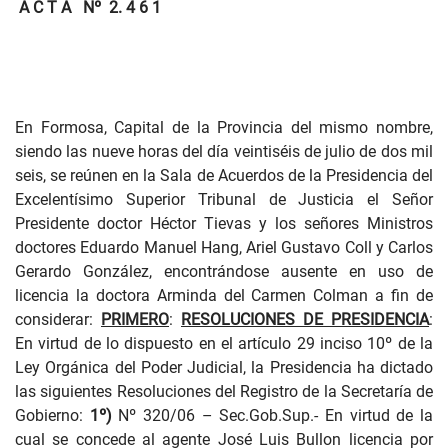
A C T A
Nº
2. 4 6 1
En Formosa, Capital de la Provincia del mismo nombre,
siendo las nueve horas del día veintiséis de julio de dos mil
seis, se reúnen en la Sala de Acuerdos de la Presidencia del
Excelentísimo Superior Tribunal de Justicia el Señor
Presidente doctor Héctor Tievas y los señores Ministros
doctores Eduardo Manuel Hang, Ariel Gustavo Coll y Carlos
Gerardo González,
encontrándose ausente
en uso de
licencia la doctora Arminda del Carmen Colman a fin de
considerar:
PRIMERO
:
RESOLUCIONES DE PRESIDENCIA
:
En virtud de lo dispuesto en el artículo 29 inciso 10º de la
Ley Orgánica del Poder Judicial, la Presidencia ha dictado
las siguientes Resoluciones del Registro de la Secretaría de
Gobierno:
1º)
Nº 320/06
– Sec.Gob.Sup.- En virtud de la
cual se concede al agente José Luis Bullon licencia por