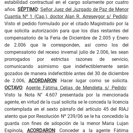
estabilidad contractual en el cargo solamente por cuatro
años.
SÉPTIMO
:
Señor Juez del Juzgado de Paz de Menor
Cuantía Nº 1 (Cap.), doctor Alan R. Arreseygor s/ Pedido
:
Visto el pedido formulado por el citado Magistrado por la
que solicita autorización para que los días restantes del
compensatorio de la Feria de Diciembre de 2.005 y Enero
de 2.006 que le corresponden, así como los del
compensatorio del receso invernal julio de 2.006, les sean
prorrogados por estrictas razones de servicio,
comunicando asimismo que indefectiblemente serán
gozados de manera indefectible antes del 30 de diciembre
de 2.006,
ACORDARON
: Hacer lugar como se solicita.
OCTAVO
:
Agente Fátima Celias de Mendieta s/ Pedido
:
Visto la Nota N° 4.607 presentada por la mencionada
agente, en virtud de la cual solicita se le conceda la licencia
contemplada en el sexto párrafo del artículo 45 del RIAJ
atento que por Resolución Nº 239/06 se le ha concedido la
guarda con fines de adopción de la menor Maria Lujan
Espínola,
ACORDARON
: Conceder a la agente Fátima