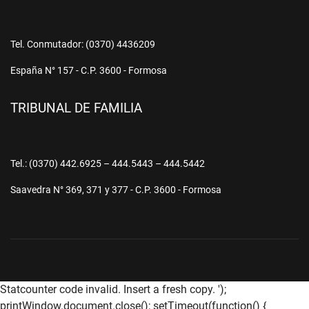
Tel. Conmutador: (0370) 4436209
España N° 157 - C.P. 3600 - Formosa
TRIBUNAL DE FAMILIA
Tel.: (0370) 442.6925 – 444.5443 – 444.5442
Saavedra N° 369, 371 y 377 - C.P. 3600 - Formosa
Statcounter code invalid. Insert a fresh copy.
');
printWindow.document.close(); setTimeout(function() {