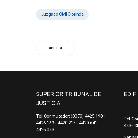
Juzgado Civil Clorinda
Anterior
SUPERIOR TRIBUNAL DE
EDIF
JUSTICIA
Tel. Conmutador: (0370) 4425.190 -
Tel. C
4426.163 - 4420.215 - 4429.641 -
4436.3
4426.043
San Mar