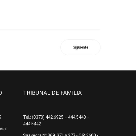
Siguiente
JO
TRIBUNAL DE FAMILIA
09
Tel.: (0370) 442.6925 – 444.5443 –
444.5442
osa
Saavedra N° 369, 371 y 377 - C.P. 3600 -