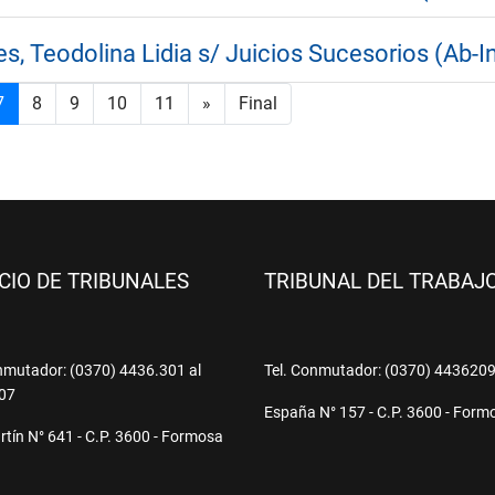
s, Teodolina Lidia s/ Juicios Sucesorios (Ab-I
7
8
9
10
11
»
Final
ICIO DE TRIBUNALES
TRIBUNAL DEL TRABAJ
nmutador: (0370) 4436.301 al
Tel. Conmutador: (0370) 443620
07
España N° 157 - C.P. 3600 - Form
tín N° 641 - C.P. 3600 - Formosa