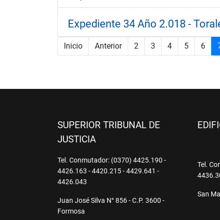
Expediente 34 Año 2.018 - Torale
Inicio
Anterior
2
3
4
5
6
SUPERIOR TRIBUNAL DE
EDIF
JUSTICIA
Tel. Conmutador: (0370) 4425.190 -
Tel. Co
4426.163 - 4420.215 - 4429.641 -
4436.3
4426.043
San Mar
Juan José Silva N° 856 - C.P. 3600 -
Formosa