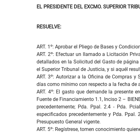
EL PRESIDENTE DEL EXCMO. SUPERIOR TRIB
RESUELVE:
ART. 1º: Aprobar el Pliego de Bases y Condicio
ART. 2º: Efectuar un llamado a Licitación Priv
detallados en la Solicitud del Gasto de página
el Superior Tribunal de Justicia, y si aquél res
ART. 3º: Autorizar a la Oficina de Compras y 
días como mínimo con respecto a la fecha de a
ART. 4º: El gasto que demande la presente er
Fuente de Financiamiento 1.1, Inciso 2 – BIEN
precedentemente; Pda. Ppal. 2.4 - Pda. Pcial
especificados precedentemente y Pda. Ppal. 2.
Presupuesto General vigente.
ART. 5º: Regístrese, tomen conocimiento qui