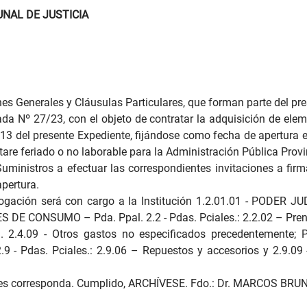
UNAL DE JUSTICIA
nes Generales y Cláusulas Particulares, que forman parte del pr
ada Nº 27/23, con el objeto de contratar la adquisición de elem
 13 del presente Expediente, fijándose como fecha de apertura e
ultare feriado o no laborable para la Administración Pública Provin
Suministros a efectuar las correspondientes invitaciones a fir
pertura.
ogación será con cargo a la Institución 1.2.01.01 - PODER JU
ES DE CONSUMO – Pda. Ppal. 2.2 - Pdas. Pciales.: 2.2.02 – Prend
. 2.4.09 - Otros gastos no especificados precedentemente; P
9 - Pdas. Pciales.: 2.9.06 – Repuestos y accesorios y 2.9.09
enes corresponda. Cumplido, ARCHÍVESE. Fdo.: Dr. MARCOS BRU