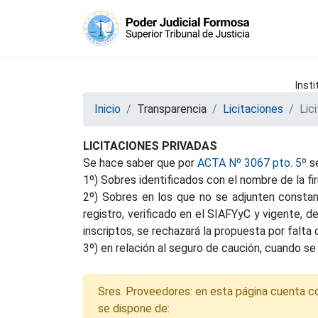
Insti
Inicio
Transparencia
Licitaciones
Lic
LICITACIONES PRIVADAS
Se hace saber que por
ACTA Nº 3067 pto. 5º
se
1º) Sobres identificados con el nombre de la f
2º) Sobres en los que no se adjunten constanc
registro, verificado en el SIAFYyC y vigente, 
inscriptos, se rechazará la propuesta por falt
3º) en relación al seguro de caución, cuando se 
Sres. Proveedores: en esta página cuenta con 
se dispone de: