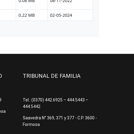
JO
TRIBUNAL DE FAMILIA
09
Tel.: (0370) 442.6925 – 444.5443 –
444.5442
osa
Saavedra N° 369, 371 y 377 - C.P. 3600 -
Formosa