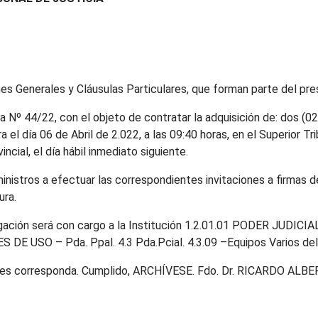
nes Generales y Cláusulas Particulares, que forman parte del pr
da Nº 44/22, con el objeto de contratar la adquisición de: dos (
a el día 06 de Abril de 2.022, a las 09:40 horas, en el Superior Tri
ncial, el día hábil inmediato siguiente.
ministros a efectuar las correspondientes invitaciones a firmas d
ura.
gación será con cargo a la Institución 1.2.01.01 PODER JUDICIA
ES DE USO – Pda. Ppal. 4.3 Pda.Pcial. 4.3.09 –Equipos Varios de
enes corresponda. Cumplido, ARCHÍVESE. Fdo. Dr. RICARDO AL