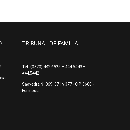
JO
TRIBUNAL DE FAMILIA
09
Tel.: (0370) 442.6925 – 444.5443 –
444.5442
osa
Saavedra N° 369, 371 y 377 - C.P. 3600 -
Formosa