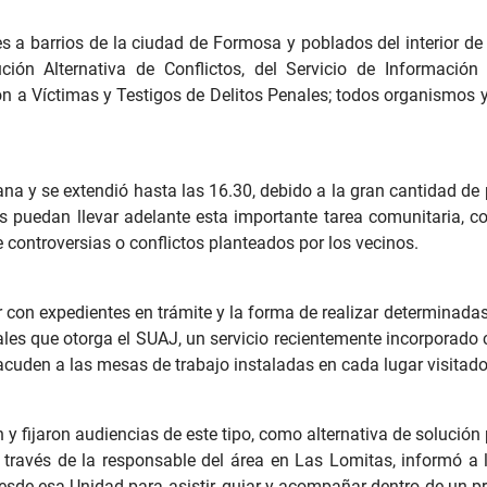
 a barrios de la ciudad de Formosa y poblados del interior de 
ución Alternativa de Conflictos, del Servicio de Informació
ón a Víctimas y Testigos de Delitos Penales; todos organismo
 y se extendió hasta las 16.30, debido a la gran cantidad de p
es puedan llevar adelante esta importante tarea comunitaria, c
 controversias o conflictos planteados por los vecinos.
 con expedientes en trámite y la forma de realizar determinadas
ales que otorga el SUAJ, un servicio recientemente incorporado c
cuden a las mesas de trabajo instaladas en cada lugar visitado
 fijaron audiencias de este tipo, como alternativa de solución 
a través de la responsable del área en Las Lomitas, informó a 
esde esa Unidad para asistir, guiar y acompañar dentro de un pro