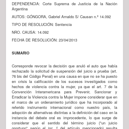
DEPENDENCIA: Corte Suprema de Justicia de la Nación
Argentina
AUTOS: GÓNGORA, Gabriel Arnaldo S/ Causan n.º 14.092
TIPO DE RESOLUCIÓN: Sentencia
NRO. CAUSA: 14.092
FECHA DE RESOLUCIÓN: 23/04/2013
SUMARIO
Corresponde revocar la decisión que anuló el auto que había
rechazado la solicitud de suspensión del juicio a prueba (art.
76 bis del Código Penal) en una causa en que no se ha puesto
en crisis la calificación de los sucesos investigados como
hechos de violencia contra la mujer, ya que el art. 7 de la
Convención Interamericana para Prevenir, Sancionar y
Erradicar la Violencia contra la Mujer impone considerar que en
el marco de un ordenamiento jurídico que ha incorporado al
referido instrumento internacional como nuestro país, la
adopción de alternativas distintas a la definición del caso en la
instancia del debate oral es improcedente, lo que surge de
considerar que el sentido del término juicio ("un juicio
oportuno" según el inc. f del artículo mencionado) resulta