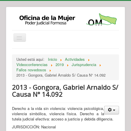
Institucional
Actividades
Jurisprudencia
Usted está aquí:
Inicio
Actividades
Legislación
Novedades
Videoconferencias
2019
Jurisprudencia
Fallos novedosos
Recursos y Servicios de Atención
Contacto
2013 - Gongora, Gabriel Arnaldo S/ Causa N° 14.092
2013 - Gongora, Gabriel Arnaldo S/
Causa N° 14.092
Derecho a la vida sin violencia: violencia psicológica,
violencia simbólica, violencia física. Derecho a la
tutela judicial efectiva: acceso a justicia y debida diligencia.
JURISDICCIÓN: Nacional