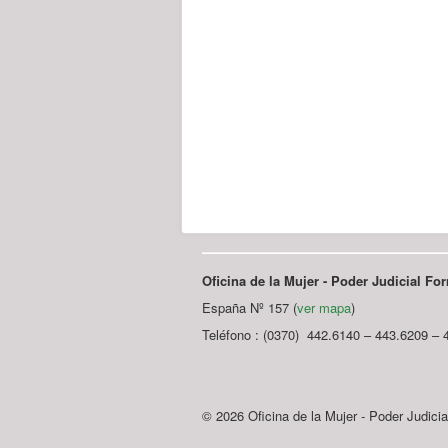
Oficina de la Mujer - Poder Judicial F
España Nº 157 (
ver mapa
)
Teléfono : (0370) 442.6140 – 443.6209 – 
© 2026 Oficina de la Mujer - Poder Judici