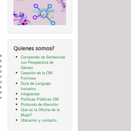
Quienes somos?
a
Compendio de Sentencias
os
con Perspectiva de
 y
Género
do
Creación de la OM
en
Formosa
io
Guía de Lenguaje
s
Inclusivo
l
Integrantes
ar
Políticas Públicas OM
Protocolo de Atención
Qué es la Oficina de la
Mujer?
Ubicación y contacto