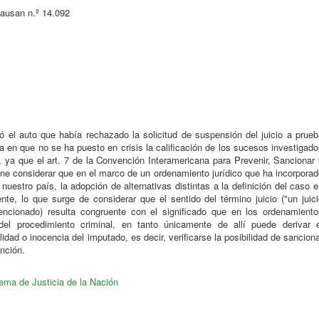
usan n.º 14.092
ó el auto que había rechazado la solicitud de suspensión del juicio a prueb
a en que no se ha puesto en crisis la calificación de los sucesos investigad
 ya que el art. 7 de la Convención Interamericana para Prevenir, Sancionar
pone considerar que en el marco de un ordenamiento jurídico que ha incorpora
 nuestro país, la adopción de alternativas distintas a la definición del caso 
nte, lo que surge de considerar que el sentido del término juicio ("un juic
mencionado) resulta congruente con el significado que en los ordenamiento
del procedimiento criminal, en tanto únicamente de allí puede derivar e
lidad o inocencia del imputado, es decir, verificarse la posibilidad de sancion
nción.
ema de Justicia de la Nación