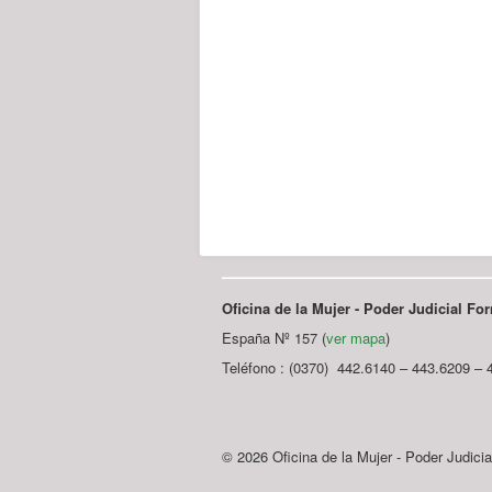
Oficina de la Mujer - Poder Judicial F
España Nº 157 (
ver mapa
)
Teléfono : (0370) 442.6140 – 443.6209 – 
© 2026 Oficina de la Mujer - Poder Judici