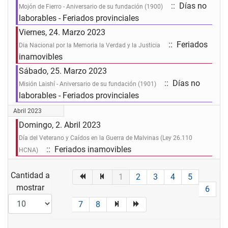
:: Días no
Mojón de Fierro - Aniversario de su fundación (1900)
laborables - Feriados provinciales
Viernes, 24. Marzo 2023
:: Feriados
Dia Nacional por la Memoria la Verdad y la Justicia
inamovibles
Sábado, 25. Marzo 2023
:: Días no
Misión Laishí - Aniversario de su fundación (1901)
laborables - Feriados provinciales
Abril 2023
Domingo, 2. Abril 2023
Día del Veterano y Caídos en la Guerra de Malvinas (Ley 26.110
:: Feriados inamovibles
HCNA)
Lista de límites de paginación
Cantidad a
1
2
3
4
5
mostrar
6
7
8