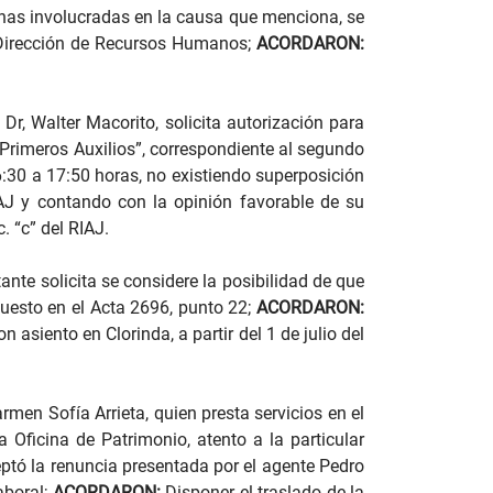
sonas involucradas en la causa que menciona, se
a Dirección de Recursos Humanos;
ACORDARON:
Dr, Walter Macorito, solicita autorización para
y Primeros Auxilios”, correspondiente al segundo
16:30 a 17:50 horas, no existiendo superposición
RIAJ y contando con la opinión favorable de su
. “c” del RIAJ.
nte solicita se considere la posibilidad de que
puesto en el Acta 2696, punto 22;
ACORDARON:
siento en Clorinda, a partir del 1 de julio del
men Sofía Arrieta, quien presta servicios en el
 Oficina de Patrimonio, atento a la particular
ptó la renuncia presentada por el agente Pedro
aboral;
ACORDARON:
Disponer el traslado de la