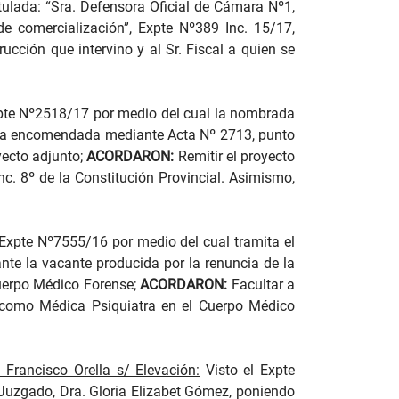
tulada: “Sra. Defensora Oficial de Cámara Nº1,
e comercialización”, Expte Nº389 Inc. 15/17,
rucción que intervino y al Sr. Fiscal a quien se
pte Nº2518/17 por medio del cual la nombrada
fuera encomendada mediante Acta Nº 2713, punto
yecto adjunto;
ACORDARON:
Remitir el proyecto
inc. 8º de la Constitución Provincial. Asimismo,
 Expte Nº7555/16 por medio del cual tramita el
nte la vacante producida por la renuncia de la
Cuerpo Médico Forense;
ACORDARON:
Facultar a
s como Médica Psiquiatra en el Cuerpo Médico
. Francisco Orella s/ Elevación:
Visto el Expte
 Juzgado, Dra. Gloria Elizabet Gómez, poniendo