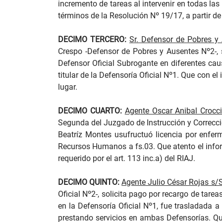
incremento de tareas al intervenir en todas la
términos de la Resolución Nº 19/17, a partir de
DECIMO TERCERO:
Sr. Defensor de Pobres y 
Crespo -Defensor de Pobres y Ausentes Nº2-, 
Defensor Oficial Subrogante en diferentes caus
titular de la Defensoría Oficial Nº1. Que con e
lugar.
DECIMO CUARTO:
Agente Oscar Anibal Crocci 
Segunda del Juzgado de Instrucción y Correccio
Beatríz Montes usufructuó licencia por enfer
Recursos Humanos a fs.03. Que atento el info
requerido por el art. 113 inc.a) del RIAJ.
DECIMO QUINTO:
Agente Julio César Rojas s/S
Oficial Nº2-, solicita pago por recargo de tar
en la Defensoría Oficial Nº1, fue trasladada a
prestando servicios en ambas Defensorías. Qu