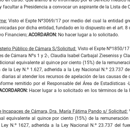
 y facultar a Presidencia a convocar un aspirante de la Lista de 
rme:
Visto el Expte Nº3069/17 por medio del cual la entidad grem
cadas por dicha entidad, fundado en lo dispuesto en el art. 8 
vo Financiero;
ACORDARON:
No hacer lugar a lo solicitado.
isterio Público de Cámara S/Solicitud:
Visto el Expte Nº1850/17 
s de Cámara Nºs 1 y 2-, Claudia Isabel Carbajal Zieseniss y Cl
dicional equivalente al quince por ciento (15%) de la remunerac
 de la Ley N.º 1.627, adherida a la Ley Nacional N.º 23.737 de
iarias al atender los recursos de apelación de las causas de di
forme remitido por el Responsable del Área de Estadísticas -Li
ACORDARON:
Hacer lugar a lo solicitado en los términos de la 
e Incapaces de Cámara, Dra. María Fátima Pando s/ Solicitud:
V
ional equivalente al quince por ciento (15%) de la remuneración
 Ley N.º 1627, adherida a la Ley Nacional N.º 23.737 del fu