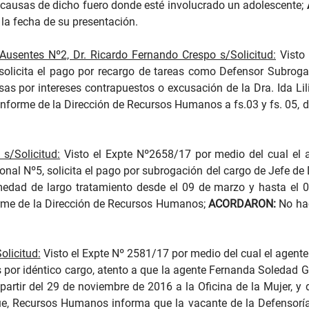
s causas de dicho fuero donde esté involucrado un adolescente;
 la fecha de su presentación.
Ausentes Nº2, Dr. Ricardo Fernando Crespo s/Solicitud:
Visto 
solicita el pago por recargo de tareas como Defensor Subrog
as por intereses contrapuestos o excusación de la Dra. Ida Lil
l informe de la Dirección de Recursos Humanos a fs.03 y fs. 05, d
s/Solicitud:
Visto el Expte Nº2658/17 por medio del cual el ag
nal Nº5, solicita el pago por subrogación del cargo de Jefe de
medad de largo tratamiento desde el 09 de marzo y hasta el 07
rme de la Dirección de Recursos Humanos;
ACORDARON:
No hac
olicitud:
Visto el Expte Nº 2581/17 por medio del cual el agente
eas por idéntico cargo, atento a que la agente Fernanda Soledad
 partir del 29 de noviembre de 2016 a la Oficina de la Mujer, y
e, Recursos Humanos informa que la vacante de la Defensoría O