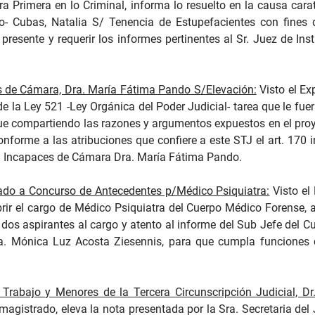
ra Primera en lo Criminal, informa lo resuelto en la causa cara
 Cubas, Natalia S/ Tenencia de Estupefacientes con fines d
presente y requerir los informes pertinentes al Sr. Juez de Inst
s de Cámara, Dra. María Fátima Pando S/Elevación:
Visto el Ex
 de la Ley 521 -Ley Orgánica del Poder Judicial- tarea que le 
e compartiendo las razones y argumentos expuestos en el pro
onforme a las atribuciones que confiere a este STJ el art. 170 
ora Incapaces de Cámara Dra. María Fátima Pando.
mado a Concurso de Antecedentes p/Médico Psiquiatra:
Visto el
r el cargo de Médico Psiquiatra del Cuerpo Médico Forense, a
 dos aspirantes al cargo y atento al informe del Sub Jefe del 
 Dra. Mónica Luz Acosta Ziesennis, para que cumpla funcione
l Trabajo y Menores de la Tercera Circunscripción Judicial, Dr
gistrado, eleva la nota presentada por la Sra. Secretaria del