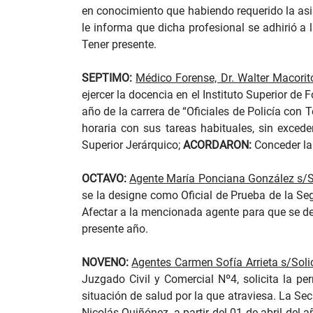
en conocimiento que habiendo requerido la asis
le informa que dicha profesional se adhirió a
Tener presente.
SEPTIMO:
Médico Forense, Dr. Walter Macorito
ejercer la docencia en el Instituto Superior de
año de la carrera de “Oficiales de Policía con 
horaria con sus tareas habituales, sin excede
Superior Jerárquico;
ACORDARON:
Conceder la 
OCTAVO:
Agente María Ponciana González s/So
se la designe como Oficial de Prueba de la Seg
Afectar a la mencionada agente para que se des
presente año.
NOVENO:
Agentes Carmen Sofía Arrieta s/Solic
Juzgado Civil y Comercial Nº4, solicita la pe
situación de salud por la que atraviesa. La S
Nicolás Quiñónez, a partir del 01 de abril del 