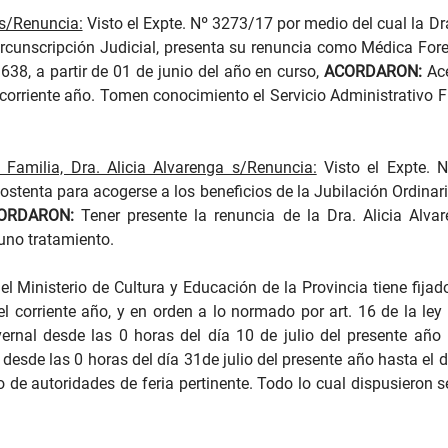
 s/Renuncia:
Visto el Expte. Nº 3273/17 por medio del cual la Dra
cunscripción Judicial, presenta su renuncia como Médica Foren
1638, a partir de 01 de junio del año en curso,
ACORDARON:
Ace
del corriente año. Tomen conocimiento el Servicio Administrativo
 Familia, Dra. Alicia Alvarenga s/Renuncia:
Visto el Expte. 
ostenta para acogerse a los beneficios de la Jubilación Ordina
ORDARON:
Tener presente la renuncia de la Dra. Alicia Alva
uno tratamiento.
el Ministerio de Cultura y Educación de la Provincia tiene fijad
 del corriente año, y en orden a lo normado por art. 16 de la l
nvernal desde las 0 horas del día 10 de julio del presente año 
esde las 0 horas del día 31de julio del presente año hasta el dí
do de autoridades de feria pertinente. Todo lo cual dispusiero