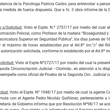
tencia de la Psicóloga Patricia Castro, para entrevistar a per
 la medida de fuerza dispuesta. Que a fs. 3 obra informe de l
 s/Solicitud:
Visto el Expte. N.º 2757/17 por medio del cual el 
 Formación Policial, como Profesor de la materia “Bioseguridad 
Tecnicatura Superior en Seguridad Pública”, los días jueves de 
r el máximo de horas establecidas por el Art.8º inc.”c” del 
autorización solicitada, conforme lo establecido por el Art.8º inc
licitud:
Visto el Expte Nº2727/17 por medio del cual la presenta
unda Circunscripción Judicial –Clorinda-, en atención a lo dis
empeñe como oficial de Prueba de la Segunda Circ. Judicial con a
itud:
Visto el Expte. Nº 1948/17 por medio de cual la agente Car
rmuta con el Agente Pedro Nicolás Quiñónez, perteneciente a la
ecretaría de Gobierno informa que por Resolución Nº98/17 se ace
año en curso. Que atento a lo informado por el Servicio médico l