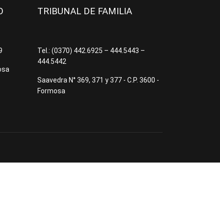
JO
TRIBUNAL DE FAMILIA
09
Tel.: (0370) 442.6925 – 444.5443 –
444.5442
osa
Saavedra N° 369, 371 y 377 - C.P. 3600 -
Formosa