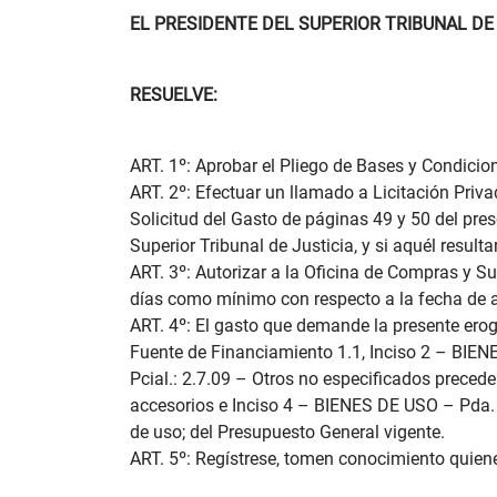
EL PRESIDENTE DEL SUPERIOR TRIBUNAL DE
RESUELVE:
ART. 1º: Aprobar el Pliego de Bases y Condicio
ART. 2º: Efectuar un llamado a Licitación Priva
Solicitud del Gasto de páginas 49 y 50 del pres
Superior Tribunal de Justicia, y si aquél result
ART. 3º: Autorizar a la Oficina de Compras y S
días como mínimo con respecto a la fecha de a
ART. 4º: El gasto que demande la presente erog
Fuente de Financiamiento 1.1, Inciso 2 – BIEN
Pcial.: 2.7.09 – Otros no especificados precede
accesorios e Inciso 4 – BIENES DE USO – Pda. P
de uso; del Presupuesto General vigente.
ART. 5º: Regístrese, tomen conocimiento quie