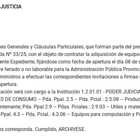
 JUSTICIA
nes Generales y Cláusulas Particulares, que forman parte del pr
da Nº 33/25, con el objeto de contratar la adquisición de equipo
ente Expediente, fijándose como fecha de apertura el día 08 de s
are feriado o no laborable para la Administración Pública Provinci
uministros a efectuar las correspondientes invitaciones a firmas
pertura.
ación será con cargo a la Institución 1.2.01.01 - PODER JUDICI
ES DE CONSUMO – Pda. Ppal. 2.5 – Pda. Pcial.: 2.5.08 – Producto
ntemente; Pda. Ppal 2.9 – Pdas. Pciales.: 2.9.03 – Utiles y mate
pal. 4.3 – Pda. Pcial.: 4.3.06 – Equipos para computación y Pd
nes corresponda. Cumplido, ARCHIVESE.