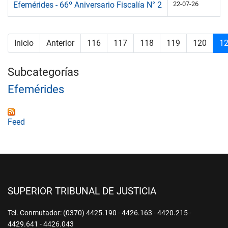
Efemérides - 66º Aniversario Fiscalía N° 2
22-07-26
Inicio
Anterior
116
117
118
119
120
1
Subcategorías
Efemérides
Feed
SUPERIOR TRIBUNAL DE JUSTICIA
Tel. Conmutador: (0370) 4425.190 - 4426.163 - 4420.215 -
4429.641 - 4426.043