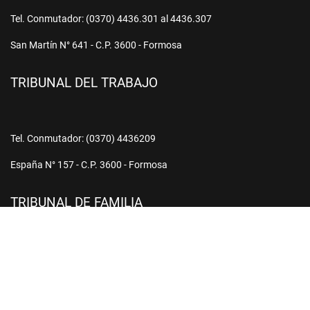
Tel. Conmutador: (0370) 4436.301 al 4436.307
San Martín N° 641 - C.P. 3600 - Formosa
TRIBUNAL DEL TRABAJO
Tel. Conmutador: (0370) 4436209
España N° 157 - C.P. 3600 - Formosa
TRIBUNAL DE FAMILIA
Tel.: (0370) 442.6925 – 444.5443 – 444.5442
Saavedra N° 369, 371 y 377 - C.P. 3600 - Formosa