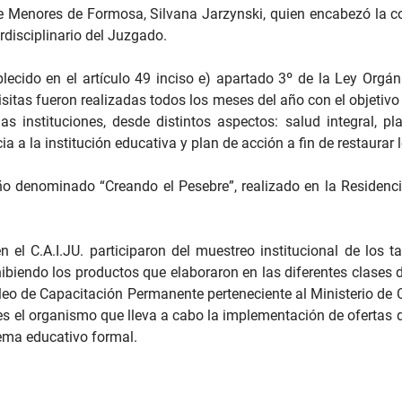
de Menores de Formosa, Silvana Jarzynski, quien encabezó la co
rdisciplinario del Juzgado.
lecido en el artículo 49 inciso e) apartado 3º de la Ley Orgán
visitas fueron realizadas todos los meses del año con el objetivo
s instituciones, desde distintos aspectos: salud integral, pla
ia a la institución educativa y plan de acción a fin de restaurar
año denominado “Creando el Pesebre”, realizado en la Residen
 el C.A.I.JU. participaron del muestreo institucional de los t
hibiendo los productos que elaboraron en las diferentes clases d
cleo de Capacitación Permanente perteneciente al Ministerio de C
 el organismo que lleva a cabo la implementación de ofertas 
tema educativo formal.