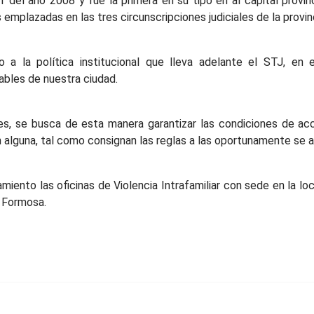
el año 2008 y fue la primera en su tipo en al capital provincia
 emplazadas en las tres circunscripciones judiciales de la provin
 la política institucional que lleva adelante el STJ, en e
bles de nuestra ciudad.
es, se busca de esta manera garantizar las condiciones de acc
n alguna, tal como consignan las reglas a las oportunamente se adh
nto las oficinas de Violencia Intrafamiliar con sede en la loc
e Formosa.