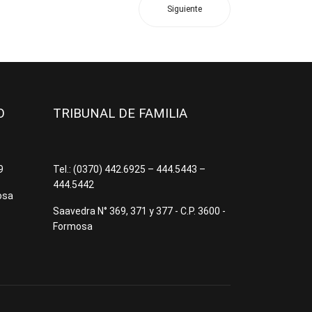
Siguiente
JO
TRIBUNAL DE FAMILIA
09
Tel.: (0370) 442.6925 – 444.5443 –
444.5442
osa
Saavedra N° 369, 371 y 377 - C.P. 3600 -
Formosa